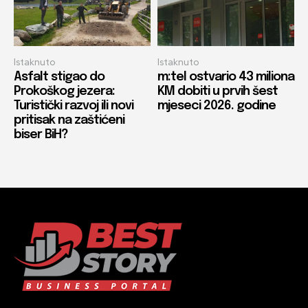
Istaknuto
Istaknuto
Asfalt stigao do
m:tel ostvario 43 miliona
Prokoškog jezera:
KM dobiti u prvih šest
Turistički razvoj ili novi
mjeseci 2026. godine
pritisak na zaštićeni
biser BiH?