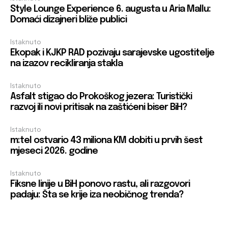
Style Lounge Experience 6. augusta u Aria Mallu:
Domaći dizajneri bliže publici
Istaknuto
Ekopak i KJKP RAD pozivaju sarajevske ugostitelje
na izazov recikliranja stakla
Istaknuto
Asfalt stigao do Prokoškog jezera: Turistički
razvoj ili novi pritisak na zaštićeni biser BiH?
Istaknuto
m:tel ostvario 43 miliona KM dobiti u prvih šest
mjeseci 2026. godine
Istaknuto
Fiksne linije u BiH ponovo rastu, ali razgovori
padaju: Šta se krije iza neobičnog trenda?