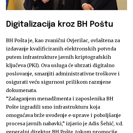
Digitalizacija kroz BH Poštu
BH Pošta je, kao zvanični Ovjerilac, ovlaštena za
izdavanje kvalificiranih elektronskih potvrda
putem infrastrukture javnih kriptografskih
ključeva (PKI). Ova usluga će ubrzati digitalno
poslovanje, smanjiti administrativne troškove i
osigurati veću sigurnost prilikom razmjene
dokumenata.
“Zalaganjem menadžmenta i zaposlenika BH
Pošte izgradili smo infrastrukturu koja
omogućava brže uvođenje e-uprave i poboljšanje
procesa javnih nabavki,” izjavio je Adis Šehić, v.d.
generalni direktor BH Pošte, tokom promocije.