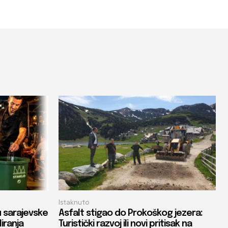
Istaknuto
u sarajevske
Asfalt stigao do Prokoškog jezera:
liranja
Turistički razvoj ili novi pritisak na