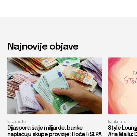
Najnovije objave
Istaknuto
Istaknuto
Dijaspora šalje milijarde, banke
Style Loung
naplaćuju skupe provizije: Hoće li SEPA
Aria Mallu: 