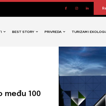
Re
I
BEST STORY
PRIVREDA
TURIZAM I EKOLOGI
to među 100