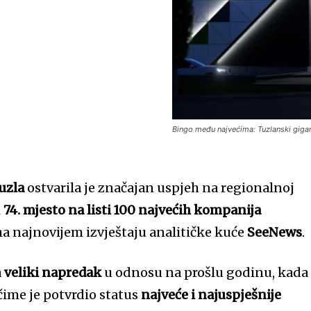
Bingo među najvećima: Tuzlanski gigan
Tuzla
ostvarila je značajan uspjeh na regionalnoj
i
74. mjesto na listi 100 najvećih kompanija
ma najnovijem izvještaju analitičke kuće
SeeNews
.
a
veliki napredak
u odnosu na prošlu godinu, kada 
 čime je potvrdio status
najveće i najuspješnije