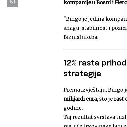
kompanije u Bosni i Herc
“Bingo je jedina kompanij
snagu, stabilnost i pozic
BiznisInfo.ba.
12% rasta prihoda
strategije
Prema izvještaju, Bingo 
milijardi eura
, što je
rast 
godine.
Taj rezultat svrstava t
rastuće trgovinske lance