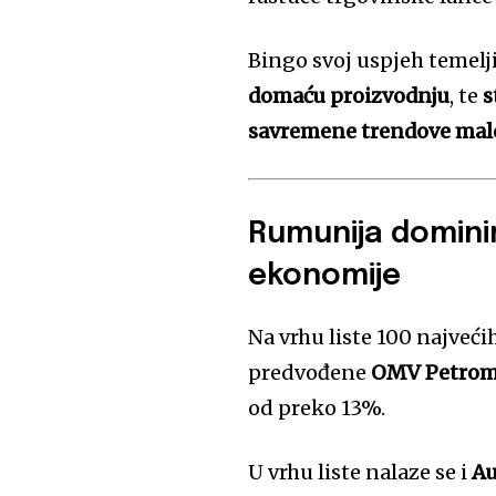
Bingo svoj uspjeh temelj
domaću proizvodnju
, te
s
savremene trendove mal
Rumunija dominir
ekonomije
Na vrhu liste 100 najveć
predvođene
OMV Petro
od preko 13%.
U vrhu liste nalaze se i
Au