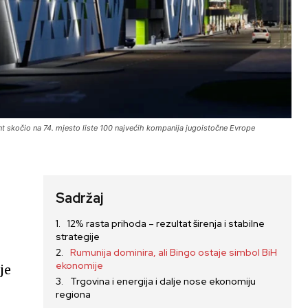
t skočio na 74. mjesto liste 100 najvećih kompanija jugoistočne Evrope
Sadržaj
12% rasta prihoda – rezultat širenja i stabilne
strategije
Rumunija dominira, ali Bingo ostaje simbol BiH
ekonomije
je
Trgovina i energija i dalje nose ekonomiju
regiona