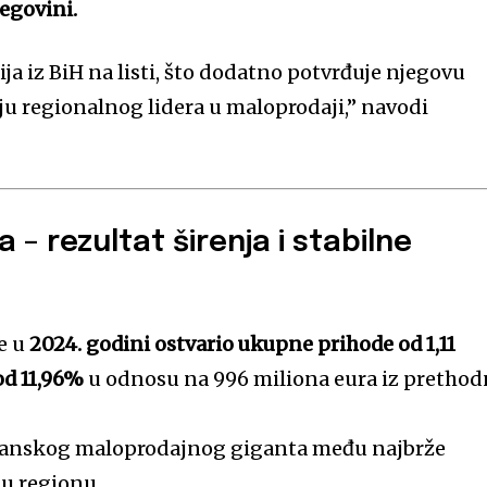
egovini.
a iz BiH na listi, što dodatno potvrđuje njegovu
iju regionalnog lidera u maloprodaji,” navodi
 – rezultat širenja i stabilne
je u
2024. godini ostvario ukupne prihode od 1,11
od 11,96%
u odnosu na 996 miliona eura iz pretho
uzlanskog maloprodajnog giganta među najbrže
 u regionu.