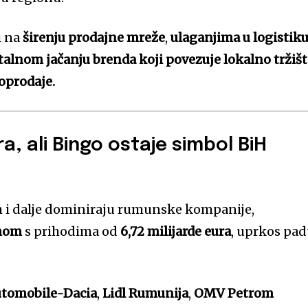
i na
širenju prodajne mreže
,
ulaganjima u logistiku
talnom jačanju brenda koji povezuje lokalno tržišt
oprodaje.
a, ali Bingo ostaje simbol BiH
ih i dalje dominiraju rumunske kompanije,
mom
s prihodima od
6,72 milijarde eura
, uprkos pa
tomobile-Dacia
,
Lidl Rumunija
,
OMV Petrom