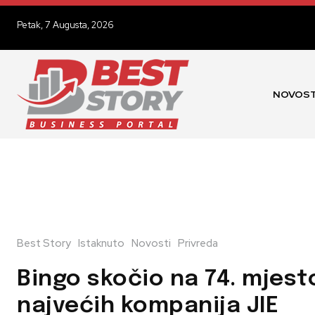
Petak, 7 Augusta, 2026
NOVOST
Best Story
Istaknuto
Novosti
Privreda
Bingo skočio na 74. mjes
najvećih kompanija JIE