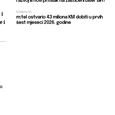
razvoj ili novi pritisak na zaštićeni biser BiH?
Istaknuto
 i
m:tel ostvario 43 miliona KM dobiti u prvih
e i
šest mjeseci 2026. godine
du