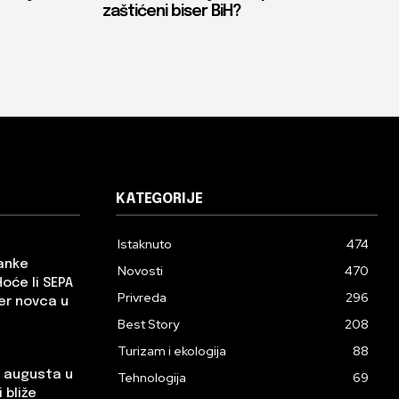
zaštićeni biser BiH?
KATEGORIJE
Istaknuto
474
banke
Novosti
470
Hoće li SEPA
Privreda
296
er novca u
Best Story
208
Turizam i ekologija
88
. augusta u
Tehnologija
69
 bliže