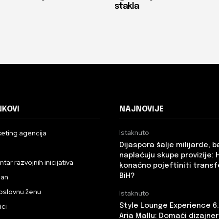
stakla
NKOVI
NAJNOVIJE
Istaknuto
eting agencija
Dijaspora šalje milijarde, 
n
naplaćuju skupe provizije: 
ar razvojnih inicijativa
konačno pojeftiniti transf
BiH?
dan
oslovnu ženu
Istaknuto
ici
Style Lounge Experience 6
Aria Mallu: Domaći dizajneri