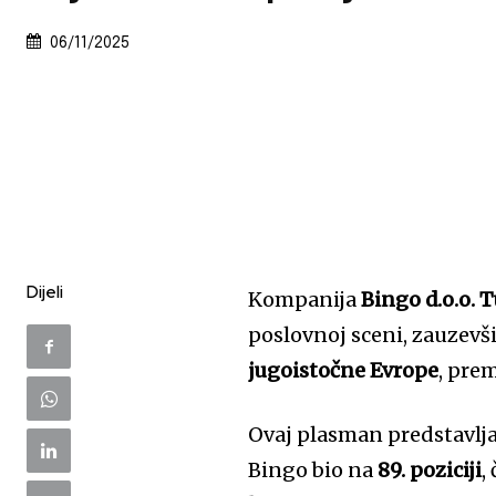
06/11/2025
Dijeli
Kompanija
Bingo d.o.o. 
poslovnoj sceni, zauzevš
jugoistočne Evrope
, pre
Ovaj plasman predstavlj
Bingo bio na
89. poziciji
,