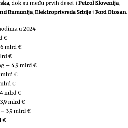
rska
, dok su među prvih deset i
Petrol Slovenija
,
and Rumunija
,
Elektroprivreda Srbije
i
Ford Otosan
.
hodima u 2024:
d €
6 mlrd €
lrd €
 – 4,9 mlrd €
 mlrd €
 mlrd €
4 mlrd €
,9 mlrd €
 – 3,9 mlrd €
d €