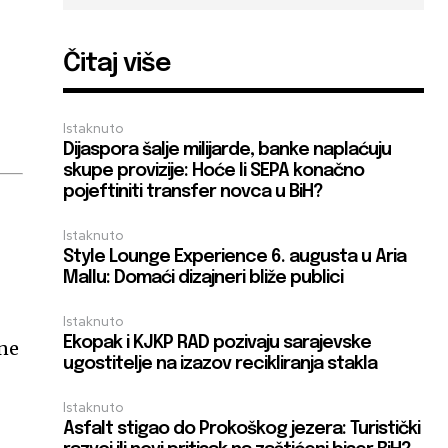
Čitaj više
Istaknuto
Dijaspora šalje milijarde, banke naplaćuju
skupe provizije: Hoće li SEPA konačno
pojeftiniti transfer novca u BiH?
Istaknuto
Style Lounge Experience 6. augusta u Aria
Mallu: Domaći dizajneri bliže publici
Istaknuto
Ekopak i KJKP RAD pozivaju sarajevske
dne
ugostitelje na izazov recikliranja stakla
Istaknuto
Asfalt stigao do Prokoškog jezera: Turistički