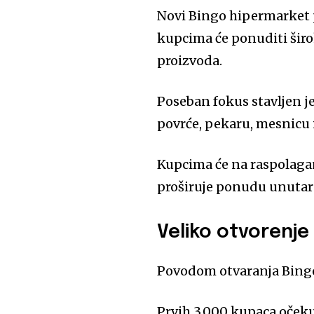
Novi Bingo hipermarket p
kupcima će ponuditi ši
proizvoda.
Poseban fokus stavljen je
povrće, pekaru, mesnicu 
Kupcima će na raspolaganj
proširuje ponudu unutar
Veliko otvorenje
Povodom otvaranja Bingo 
Prvih 3.000 kupaca očeku