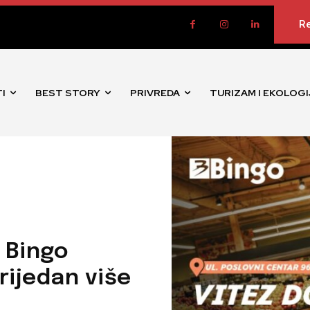
Re
I
BEST STORY
PRIVREDA
TURIZAM I EKOLOGI
: Bingo
rijedan više