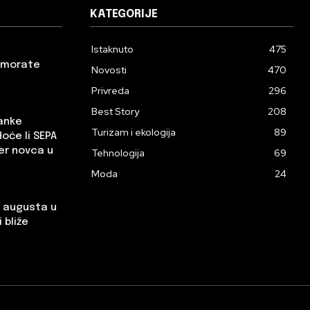
KATEGORIJE
Istaknuto
475
a morate
Novosti
470
Privreda
296
Best Story
208
banke
Turizam i ekologija
89
Hoće li SEPA
er novca u
Tehnologija
69
Moda
24
. augusta u
 bliže