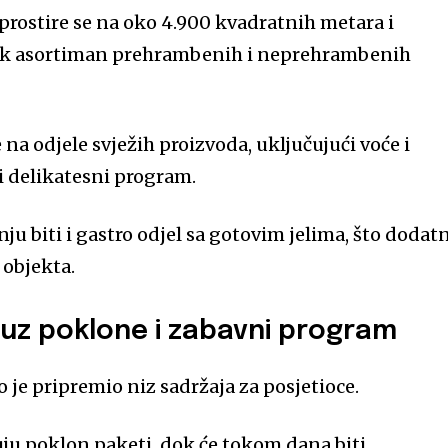
rostire se na oko 4.900 kvadratnih metara i
rok asortiman prehrambenih i neprehrambenih
 na odjele svježih proizvoda, uključujući voće i
i delikatesni program.
u biti i gastro odjel sa gotovim jelima, što dodat
 objekta.
 uz poklone i zabavni program
je pripremio niz sadržaja za posjetioce.
ju poklon paketi, dok će tokom dana biti