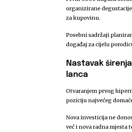
organizirane degustacije
za kupovinu.
Posebni sadržaji planiran
događaj za cijelu porodic
Nastavak širenj
lanca
Otvaranjem prvog hiperm
poziciju najvećeg domaće
Nova investicija ne don
već i nova radna mjesta t