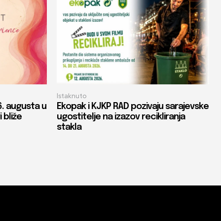
Istaknuto
. augusta u
Ekopak i KJKP RAD pozivaju sarajevske
 bliže
ugostitelje na izazov recikliranja
stakla