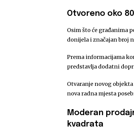
Otvoreno oko 80
Osim što će građanima po
donijela i značajan broj 
Prema informacijama komp
predstavlja dodatni dopri
Otvaranje novog objekta d
nova radna mjesta posebn
Moderan prodajn
kvadrata