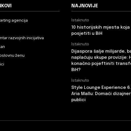
NKOVI
NAJNOVIJE
Istaknuto
eting agencija
10 historijskih mjesta koj
n
posjetiti u BiH
ar razvojnih inicijativa
Istaknuto
dan
Dijaspora šalje milijarde, 
oslovnu ženu
naplaćuju skupe provizije: 
ici
konačno pojeftiniti transf
BiH?
Istaknuto
Style Lounge Experience 6
Aria Mallu: Domaći dizajneri
publici