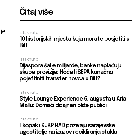
Čitaj više
je
Istaknuto
10 historijskih mjesta koja morate posjetiti u
BiH
Istaknuto
Dijaspora šalje milijarde, banke naplaćuju
skupe provizije: Hoće li SEPA konačno
pojeftiniti transfer novca u BiH?
Istaknuto
Style Lounge Experience 6. augusta u Aria
Mallu: Domaći dizajneri bliže publici
Istaknuto
Ekopak i KJKP RAD pozivaju sarajevske
ugostitelje na izazov recikliranja stakla