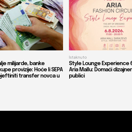
Istaknuto
lje milijarde, banke
Style Lounge Experience 6
upe provizije: Hoće li SEPA
Aria Mallu: Domaći dizajneri
eftiniti transfer novca u
publici