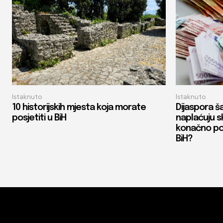
Istaknuto
Istaknuto
10 historijskih mjesta koja morate
Dijaspora ša
posjetiti u BiH
naplaćuju sk
konačno poj
BiH?