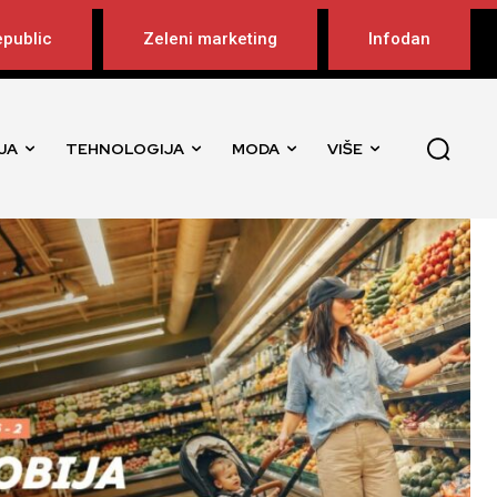
public
Zeleni marketing
Infodan
JA
TEHNOLOGIJA
MODA
VIŠE