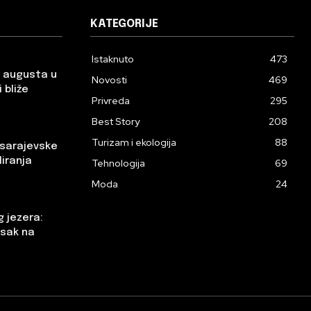
KATEGORIJE
Istaknuto
473
. augusta u
Novosti
469
 bliže
Privreda
295
Best Story
208
Turizam i ekologija
88
 sarajevske
liranja
Tehnologija
69
Moda
24
 jezera:
tisak na