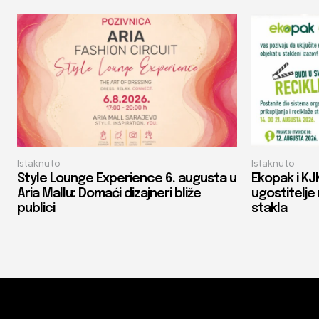
Istaknuto
Istaknuto
Style Lounge Experience 6. augusta u
Ekopak i KJ
Aria Mallu: Domaći dizajneri bliže
ugostitelje 
publici
stakla