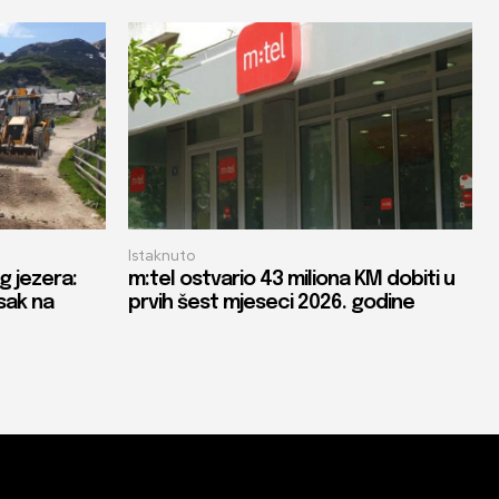
Istaknuto
g jezera:
m:tel ostvario 43 miliona KM dobiti u
isak na
prvih šest mjeseci 2026. godine