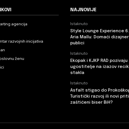
NKOVI
NAJNOVIJE
Istaknuto
eting agencija
Style Lounge Experience 6
n
Aria Mallu: Domaći dizajneri
ar razvojnih inicijativa
publici
dan
Istaknuto
oslovnu ženu
Ekopak i KJKP RAD pozivaju
ici
ugostitelje na izazov recik
stakla
Istaknuto
Asfalt stigao do Prokoškog
Turistički razvoj ili novi pri
zaštićeni biser BiH?