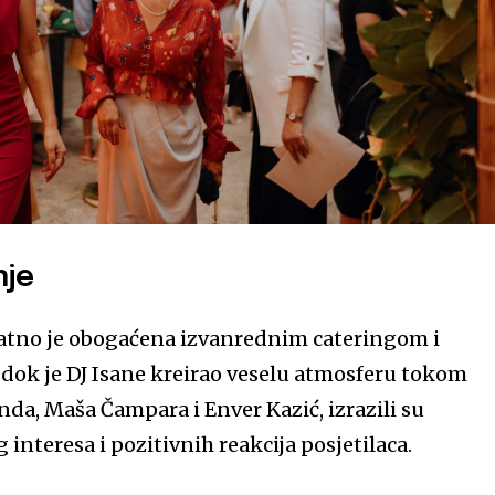
nje
atno je obogaćena izvanrednim cateringom i
ok je DJ Isane kreirao veselu atmosferu tokom
enda, Maša Čampara i Enver Kazić, izrazili su
 interesa i pozitivnih reakcija posjetilaca.