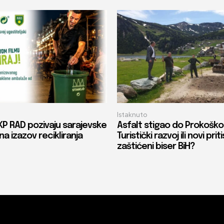
Istaknuto
KP RAD pozivaju sarajevske
Asfalt stigao do Prokoško
na izazov recikliranja
Turistički razvoj ili novi prit
zaštićeni biser BiH?