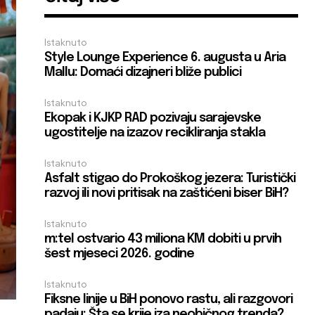
Istaknuto
Style Lounge Experience 6. augusta u Aria
Mallu: Domaći dizajneri bliže publici
Istaknuto
Ekopak i KJKP RAD pozivaju sarajevske
ugostitelje na izazov recikliranja stakla
Istaknuto
Asfalt stigao do Prokoškog jezera: Turistički
razvoj ili novi pritisak na zaštićeni biser BiH?
Istaknuto
m:tel ostvario 43 miliona KM dobiti u prvih
šest mjeseci 2026. godine
Istaknuto
Fiksne linije u BiH ponovo rastu, ali razgovori
padaju: Šta se krije iza neobičnog trenda?