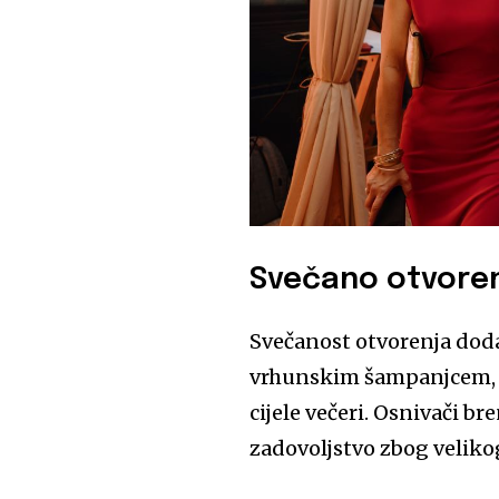
Svečano otvore
Svečanost otvorenja dod
vrhunskim šampanjcem, d
cijele večeri. Osnivači br
zadovoljstvo zbog velikog