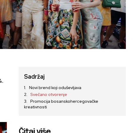
Sadržaj
4.
Novi brend koji oduševljava
Svečano otvorenje
Promocija bosanskohercegovačke
kreativnosti
Čitaj više