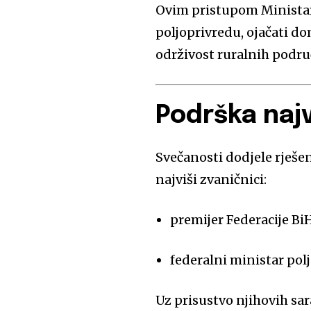
Ovim pristupom Ministars
poljoprivredu, ojačati d
održivost ruralnih podru
Podrška najv
Svečanosti dodjele rješen
najviši zvaničnici:
premijer Federacije Bi
federalni ministar pol
Uz prisustvo njihovih sa