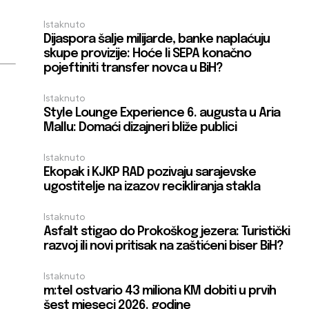
Istaknuto
Dijaspora šalje milijarde, banke naplaćuju
skupe provizije: Hoće li SEPA konačno
pojeftiniti transfer novca u BiH?
Istaknuto
Style Lounge Experience 6. augusta u Aria
Mallu: Domaći dizajneri bliže publici
Istaknuto
Ekopak i KJKP RAD pozivaju sarajevske
ugostitelje na izazov recikliranja stakla
Istaknuto
Asfalt stigao do Prokoškog jezera: Turistički
razvoj ili novi pritisak na zaštićeni biser BiH?
Istaknuto
m:tel ostvario 43 miliona KM dobiti u prvih
šest mjeseci 2026. godine