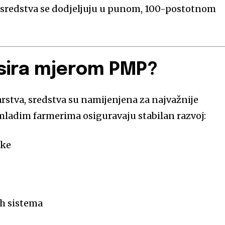
a sredstva se dodjeljuju u punom, 100-postotnom
nsira mjerom PMP?
stva, sredstva su namijenjena za najvažnije
 mladim farmerima osiguravaju stabilan razvoj:
oke
h sistema