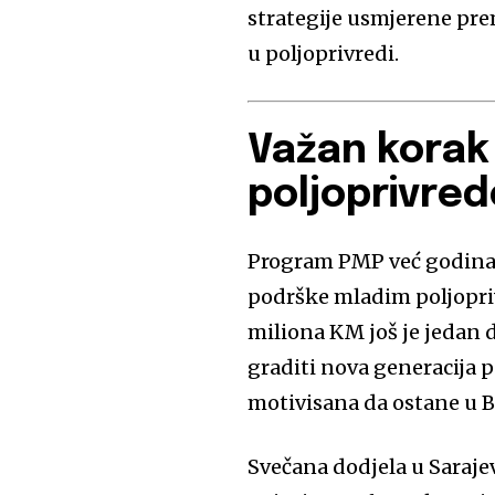
strategije usmjerene pre
u poljoprivredi.
Važan korak
poljoprivred
Program PMP već godinam
podrške mladim poljopriv
miliona KM još je jedan 
graditi nova generacija 
motivisana da ostane u B
Svečana dodjela u Sarajevu