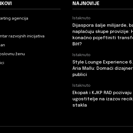
NKOVI
NAJNOVIJE
Istaknuto
eting agencija
Dijaspora šalje milijarde, 
n
naplaćuju skupe provizije: 
ar razvojnih inicijativa
konačno pojeftiniti transf
BiH?
dan
oslovnu ženu
Istaknuto
ici
Style Lounge Experience 6
Aria Mallu: Domaći dizajneri
publici
Istaknuto
Ekopak i KJKP RAD pozivaju
ugostitelje na izazov recik
stakla