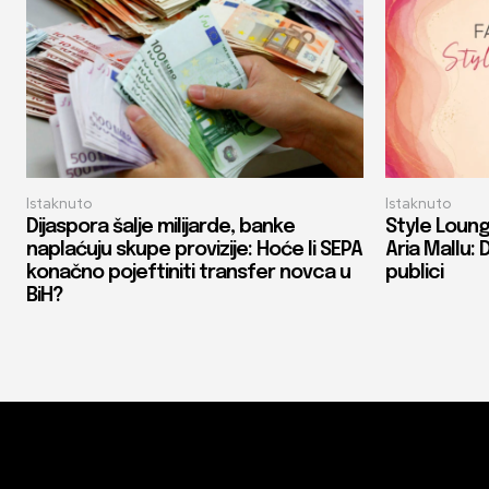
Istaknuto
Istaknuto
Dijaspora šalje milijarde, banke
Style Loung
naplaćuju skupe provizije: Hoće li SEPA
Aria Mallu: 
konačno pojeftiniti transfer novca u
publici
BiH?