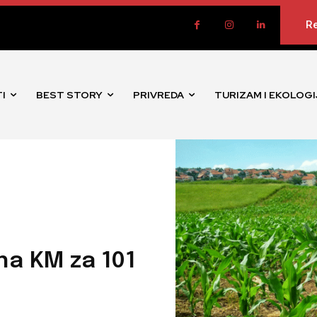
Re
I
BEST STORY
PRIVREDA
TURIZAM I EKOLOGI
na KM za 101