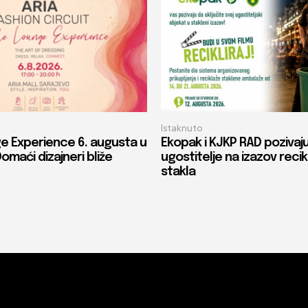
Istaknuto
e Experience 6. augusta u
Ekopak i KJKP RAD pozivaj
Domaći dizajneri bliže
ugostitelje na izazov recik
stakla