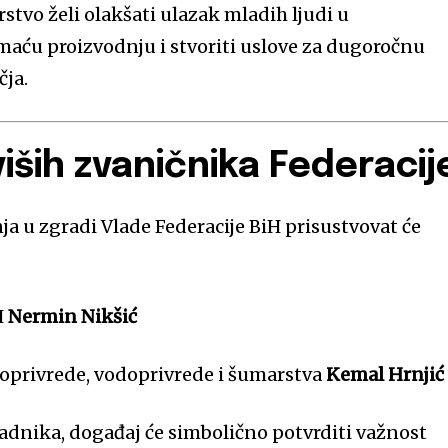
tvo želi olakšati ulazak mladih ljudi u
omaću proizvodnju i stvoriti uslove za dugoročnu
čja.
iših zvaničnika Federacij
ja u zgradi Vlade Federacije BiH prisustvovat će
H
Nermin Nikšić
joprivrede, vodoprivrede i šumarstva
Kemal Hrnjić
radnika, događaj će simbolično potvrditi važnost