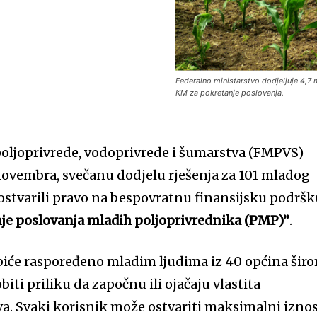
Federalno ministarstvo dodjeljuje 4,
KM za pokretanje poslovanja.
poljoprivrede, vodoprivrede i šumarstva (FMPVS)
. novembra, svečanu dodjelu rješenja za 101 mladog
 ostvarili pravo na bespovratnu finansijsku podrš
je poslovanja mladih poljoprivrednika (PMP)”
.
iće raspoređeno mladim ljudima iz 40 općina šir
biti priliku da započnu ili ojačaju vlastita
a. Svaki korisnik može ostvariti maksimalni izno