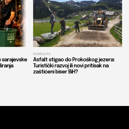
Istaknuto
u sarajevske
Asfalt stigao do Prokoškog jezera:
liranja
Turistički razvoj ili novi pritisak na
zaštićeni biser BiH?