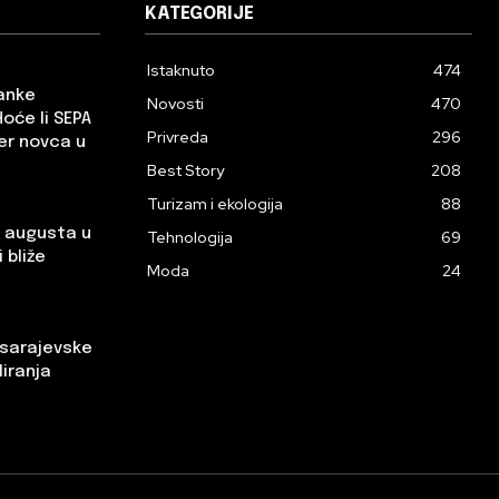
KATEGORIJE
Istaknuto
474
banke
Novosti
470
Hoće li SEPA
Privreda
296
er novca u
Best Story
208
Turizam i ekologija
88
. augusta u
Tehnologija
69
 bliže
Moda
24
 sarajevske
liranja