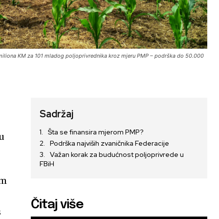
7 miliona KM za 101 mladog poljoprivrednika kroz mjeru PMP – podrška do 50.000
Sadržaj
Šta se finansira mjerom PMP?
ku
Podrška najviših zvaničnika Federacije
Važan korak za budućnost poljoprivrede u
FBiH
om
Čitaj više
s