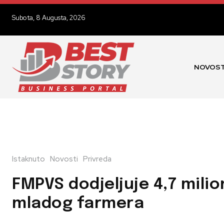
Subota, 8 Augusta, 2026
NOVOST
Istaknuto
Novosti
Privreda
FMPVS dodjeljuje 4,7 milio
mladog farmera