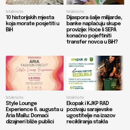
Istaknuto
Istaknuto
10 historijskih mjesta
Dijaspora šalje milijarde,
koja morate posjetiti u
banke naplaćuju skupe
BiH
provizije: Hoće li SEPA
konačno pojeftiniti
transfer novca u BiH?
Istaknuto
Istaknuto
Style Lounge
Ekopak i KJKP RAD
Experience 6. augusta u
pozivaju sarajevske
Aria Mallu: Domaći
ugostitelje na izazov
dizajneri bliže publici
recikliranja stakla