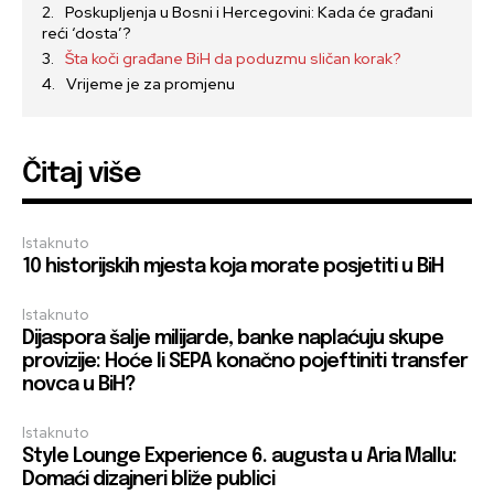
Poskupljenja u Bosni i Hercegovini: Kada će građani
reći ‘dosta’?
Šta koči građane BiH da poduzmu sličan korak?
Vrijeme je za promjenu
Čitaj više
Istaknuto
10 historijskih mjesta koja morate posjetiti u BiH
Istaknuto
Dijaspora šalje milijarde, banke naplaćuju skupe
provizije: Hoće li SEPA konačno pojeftiniti transfer
novca u BiH?
Istaknuto
Style Lounge Experience 6. augusta u Aria Mallu:
Domaći dizajneri bliže publici