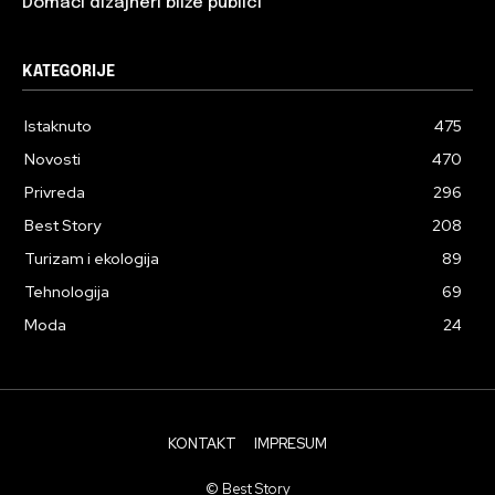
Domaći dizajneri bliže publici
KATEGORIJE
Istaknuto
475
Novosti
470
Privreda
296
Best Story
208
Turizam i ekologija
89
Tehnologija
69
Moda
24
KONTAKT
IMPRESUM
© Best Story