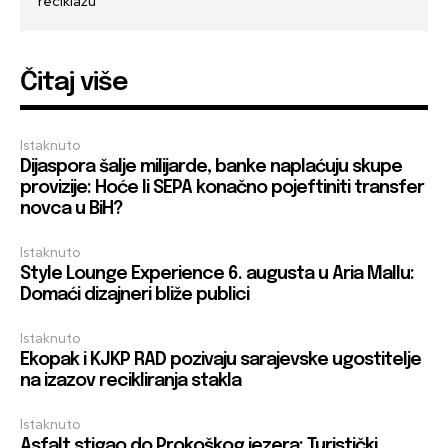
reciklažu
Čitaj više
Istaknuto
Dijaspora šalje milijarde, banke naplaćuju skupe
provizije: Hoće li SEPA konačno pojeftiniti transfer
novca u BiH?
Istaknuto
Style Lounge Experience 6. augusta u Aria Mallu:
Domaći dizajneri bliže publici
Istaknuto
Ekopak i KJKP RAD pozivaju sarajevske ugostitelje
na izazov recikliranja stakla
Istaknuto
Asfalt stigao do Prokoškog jezera: Turistički