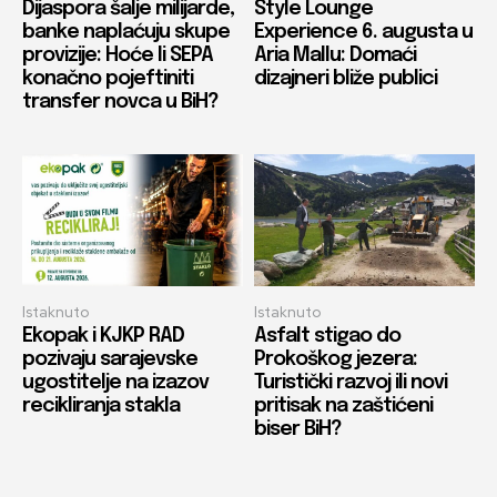
Dijaspora šalje milijarde,
Style Lounge
banke naplaćuju skupe
Experience 6. augusta u
provizije: Hoće li SEPA
Aria Mallu: Domaći
konačno pojeftiniti
dizajneri bliže publici
transfer novca u BiH?
Istaknuto
Istaknuto
Ekopak i KJKP RAD
Asfalt stigao do
pozivaju sarajevske
Prokoškog jezera:
ugostitelje na izazov
Turistički razvoj ili novi
recikliranja stakla
pritisak na zaštićeni
biser BiH?