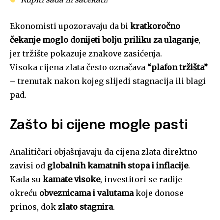
Ekonomisti upozoravaju da bi
kratkoročno
čekanje moglo donijeti bolju priliku za ulaganje
,
jer tržište pokazuje znakove zasićenja.
Visoka cijena zlata često označava
“plafon tržišta”
– trenutak nakon kojeg slijedi stagnacija ili blagi
pad.
Zašto bi cijene mogle pasti
Analitičari objašnjavaju da cijena zlata direktno
zavisi od
globalnih kamatnih stopa i inflacije
.
Kada su
kamate visoke
, investitori se radije
okreću
obveznicama i valutama
koje donose
prinos, dok
zlato stagnira
.