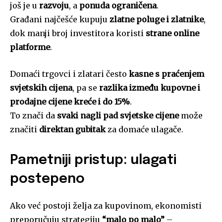
još je u
razvoju
, a
ponuda ograničena
.
Građani najčešće kupuju
zlatne poluge i zlatnike
,
dok manji broj investitora koristi
strane online
platforme
.
Domaći trgovci i zlatari često
kasne s praćenjem
svjetskih cijena
, pa se
razlika između kupovne i
prodajne cijene kreće i do 15%
.
To znači da
svaki nagli pad svjetske cijene
može
značiti
direktan gubitak
za domaće ulagače.
Pametniji pristup: ulagati
postepeno
Ako već postoji želja za kupovinom, ekonomisti
preporučuju strategiju
“malo po malo”
–