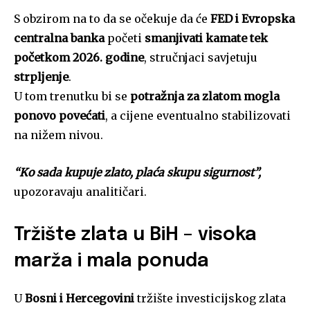
S obzirom na to da se očekuje da će
FED i Evropska
centralna banka
početi
smanjivati kamate tek
početkom 2026. godine
, stručnjaci savjetuju
strpljenje
.
U tom trenutku bi se
potražnja za zlatom mogla
ponovo povećati
, a cijene eventualno stabilizovati
na nižem nivou.
“Ko sada kupuje zlato, plaća skupu sigurnost”,
upozoravaju analitičari.
Tržište zlata u BiH – visoka
marža i mala ponuda
U
Bosni i Hercegovini
tržište investicijskog zlata