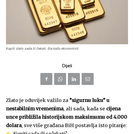
Kupiti zlato sada ili čekati: šta kažu ekonomisti
Dijeli
Zlato je oduvijek važilo za
“sigurnu luku” u
nestabilnim vremenima
, ali sada, kada se
cijena
unce približila historijskom maksimumu od 4.000
dolara
, sve više građana BiH postavlja isto pitanje:
Kupiti sada ili sačekati?