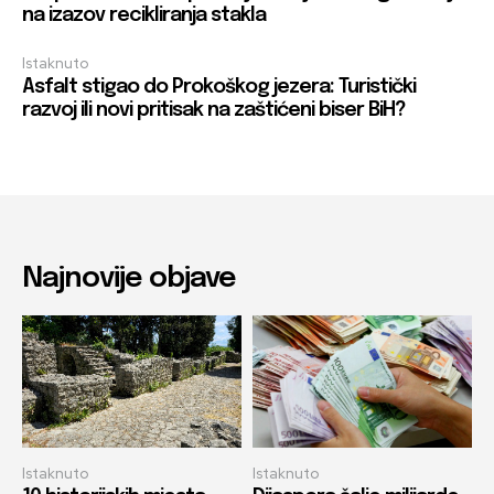
na izazov recikliranja stakla
Istaknuto
Asfalt stigao do Prokoškog jezera: Turistički
razvoj ili novi pritisak na zaštićeni biser BiH?
Najnovije objave
Istaknuto
Istaknuto