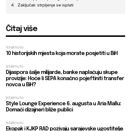
Zaključak: strpljenje se isplati
Čitaj više
Istaknuto
10 historijskih mjesta koja morate posjetiti u BiH
Istaknuto
Dijaspora šalje milijarde, banke naplaćuju skupe
provizije: Hoće li SEPA konačno pojeftiniti transfer
novca u BiH?
Istaknuto
Style Lounge Experience 6. augusta u Aria Mallu:
Domaći dizajneri bliže publici
Istaknuto
Ekopak i KJKP RAD pozivaju sarajevske ugostitelje