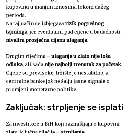
kupovinu u manjim iznosima tokom dužeg
perioda.
Na taj način se izbjegava
rizik pogrešnog
tajminga
, jer eventualni pad cijene u budućnosti
nivelira prosječnu cijenu ulaganja
.
Drugim riječima –
ulaganje u zlato nije loša
odluka
, ali sada
nije najbolji trenutak za početak
.
Cijene su previsoke, tržište je nestabilno, a
centralne banke još ne šalju jasne signale o
promjeni monetarne politike.
Zaključak: strpljenje se isplati
Za investitore u BiH koji razmišljaju o kupovini
zlata, ključna riječ je –
strpljenje
.