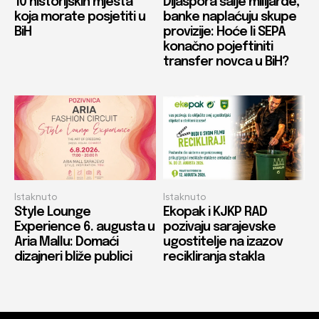
10 historijskih mjesta
Dijaspora šalje milijarde,
koja morate posjetiti u
banke naplaćuju skupe
BiH
provizije: Hoće li SEPA
konačno pojeftiniti
transfer novca u BiH?
Istaknuto
Istaknuto
Style Lounge
Ekopak i KJKP RAD
Experience 6. augusta u
pozivaju sarajevske
Aria Mallu: Domaći
ugostitelje na izazov
dizajneri bliže publici
recikliranja stakla