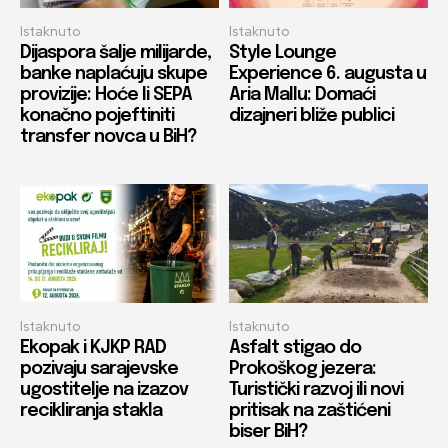
Istaknuto
Istaknuto
Dijaspora šalje milijarde,
Style Lounge
banke naplaćuju skupe
Experience 6. augusta u
provizije: Hoće li SEPA
Aria Mallu: Domaći
konačno pojeftiniti
dizajneri bliže publici
transfer novca u BiH?
Istaknuto
Istaknuto
Ekopak i KJKP RAD
Asfalt stigao do
pozivaju sarajevske
Prokoškog jezera:
ugostitelje na izazov
Turistički razvoj ili novi
recikliranja stakla
pritisak na zaštićeni
biser BiH?