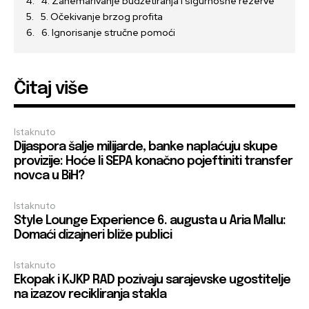
4. Zanemarivanje budžetiranja i sigurnosne rezerve
5. Očekivanje brzog profita
6. Ignorisanje stručne pomoći
Čitaj više
Istaknuto
Dijaspora šalje milijarde, banke naplaćuju skupe
provizije: Hoće li SEPA konačno pojeftiniti transfer
novca u BiH?
Istaknuto
Style Lounge Experience 6. augusta u Aria Mallu:
Domaći dizajneri bliže publici
Istaknuto
Ekopak i KJKP RAD pozivaju sarajevske ugostitelje
na izazov recikliranja stakla