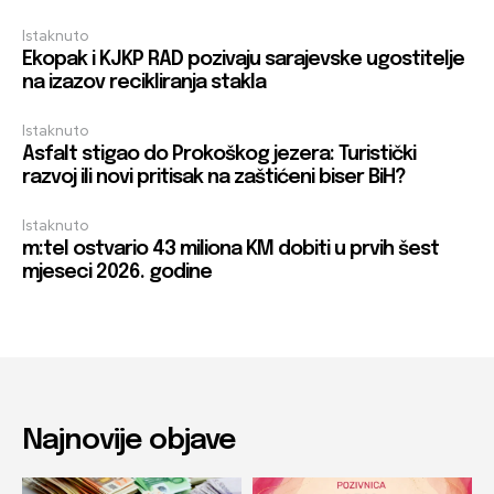
Istaknuto
Ekopak i KJKP RAD pozivaju sarajevske ugostitelje
na izazov recikliranja stakla
Istaknuto
Asfalt stigao do Prokoškog jezera: Turistički
razvoj ili novi pritisak na zaštićeni biser BiH?
Istaknuto
m:tel ostvario 43 miliona KM dobiti u prvih šest
mjeseci 2026. godine
Najnovije objave