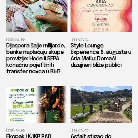
Istaknuto
Istaknuto
Dijaspora šalje milijarde,
Style Lounge
banke naplaćuju skupe
Experience 6. augusta u
provizije: Hoće li SEPA
Aria Mallu: Domaći
konačno pojeftiniti
dizajneri bliže publici
transfer novca u BiH?
Istaknuto
Istaknuto
Ekopak i KJKP RAD
Asfalt stigao do