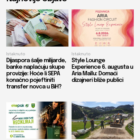
Istaknuto
Istaknuto
Dijaspora šalje milijarde,
Style Lounge
banke naplaćuju skupe
Experience 6. augusta u
provizije: Hoće li SEPA
Aria Mallu: Domaći
konačno pojeftiniti
dizajneri bliže publici
transfer novca u BiH?