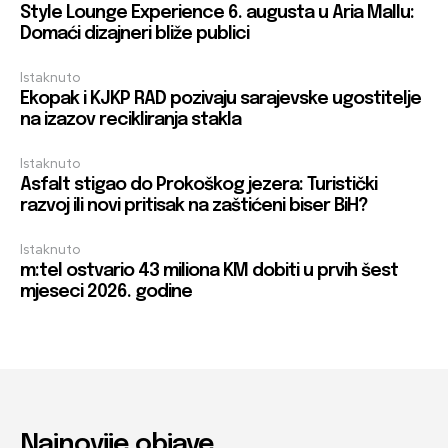
Style Lounge Experience 6. augusta u Aria Mallu:
Domaći dizajneri bliže publici
Istaknuto
Ekopak i KJKP RAD pozivaju sarajevske ugostitelje
na izazov recikliranja stakla
Istaknuto
Asfalt stigao do Prokoškog jezera: Turistički
razvoj ili novi pritisak na zaštićeni biser BiH?
Istaknuto
m:tel ostvario 43 miliona KM dobiti u prvih šest
mjeseci 2026. godine
Najnovije objave