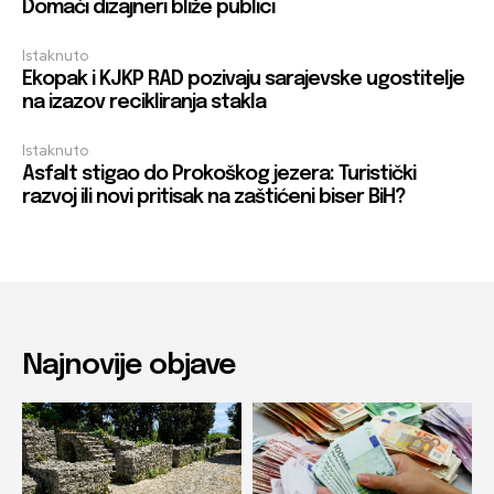
Domaći dizajneri bliže publici
Istaknuto
Ekopak i KJKP RAD pozivaju sarajevske ugostitelje
na izazov recikliranja stakla
Istaknuto
Asfalt stigao do Prokoškog jezera: Turistički
razvoj ili novi pritisak na zaštićeni biser BiH?
Najnovije objave