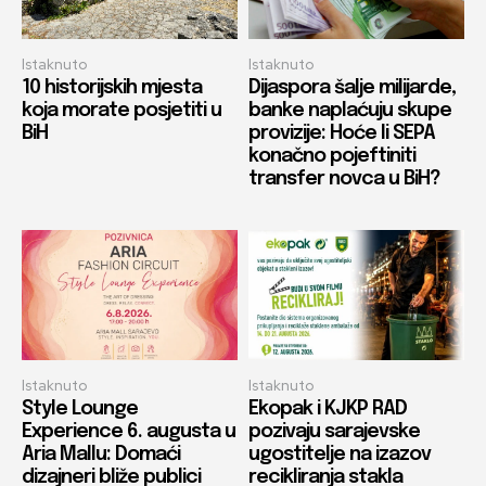
Istaknuto
Istaknuto
10 historijskih mjesta
Dijaspora šalje milijarde,
koja morate posjetiti u
banke naplaćuju skupe
BiH
provizije: Hoće li SEPA
konačno pojeftiniti
transfer novca u BiH?
Istaknuto
Istaknuto
Style Lounge
Ekopak i KJKP RAD
Experience 6. augusta u
pozivaju sarajevske
Aria Mallu: Domaći
ugostitelje na izazov
dizajneri bliže publici
recikliranja stakla