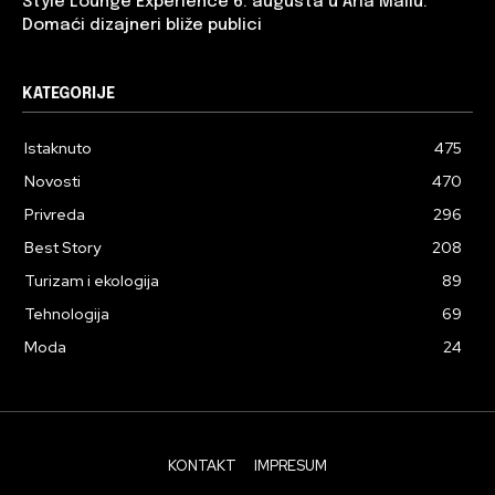
Style Lounge Experience 6. augusta u Aria Mallu:
Domaći dizajneri bliže publici
KATEGORIJE
Istaknuto
475
Novosti
470
Privreda
296
Best Story
208
Turizam i ekologija
89
Tehnologija
69
Moda
24
KONTAKT
IMPRESUM