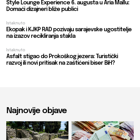
Style Lounge Experience 6. augusta u Aria Mallu:
Domaći dizajneri bliže publici
Istaknuto
Ekopak i KJKP RAD pozivaju sarajevske ugostitelje
na izazov recikliranja stakla
Istaknuto
Asfalt stigao do Prokoškog jezera: Turistički
razvoj ili novi pritisak na zaštićeni biser BiH?
Najnovije objave