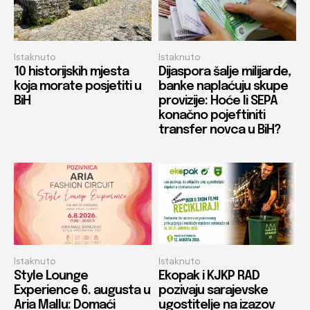
Istaknuto
Istaknuto
10 historijskih mjesta
Dijaspora šalje milijarde,
koja morate posjetiti u
banke naplaćuju skupe
BiH
provizije: Hoće li SEPA
konačno pojeftiniti
transfer novca u BiH?
Istaknuto
Istaknuto
Style Lounge
Ekopak i KJKP RAD
Experience 6. augusta u
pozivaju sarajevske
Aria Mallu: Domaći
ugostitelje na izazov