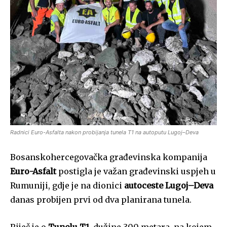
Radnici Euro-Asfalta nakon probijanja tunela T1 na autoputu Lugoj–Deva
Bosanskohercegovačka građevinska kompanija
Euro-Asfalt
postigla je važan građevinski uspjeh u
Rumuniji, gdje je na dionici
autoceste Lugoj–Deva
danas probijen prvi od dva planirana tunela.
Riječ je o
Tunelu T1
, dužine 300 metara, na kojem