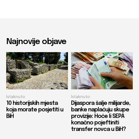
Najnovije objave
Istaknuto
Istaknuto
10 historijskih mjesta
Dijaspora šalje milijarde,
koja morate posjetiti u
banke naplaćuju skupe
BiH
provizije: Hoće li SEPA
konačno pojeftiniti
transfer novca u BiH?