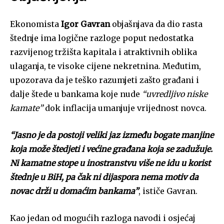
Ekonomista
Igor Gavran
objašnjava da dio rasta
štednje ima logične razloge poput nedostatka
razvijenog tržišta kapitala i atraktivnih oblika
ulaganja, te visoke cijene nekretnina. Međutim,
upozorava da je teško razumjeti zašto građani i
dalje štede u bankama koje nude
“uvredljivo niske
kamate”
dok inflacija umanjuje vrijednost novca.
“Jasno je da postoji veliki jaz između bogate manjine
koja može štedjeti i većine građana koja se zadužuje.
Ni kamatne stope u inostranstvu više ne idu u korist
štednje u BiH, pa čak ni dijaspora nema motiv da
novac drži u domaćim bankama”
, ističe Gavran.
Kao jedan od mogućih razloga navodi i osjećaj