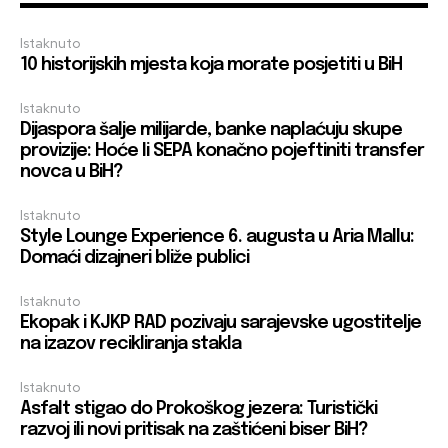
Istaknuto
10 historijskih mjesta koja morate posjetiti u BiH
Istaknuto
Dijaspora šalje milijarde, banke naplaćuju skupe
provizije: Hoće li SEPA konačno pojeftiniti transfer
novca u BiH?
Istaknuto
Style Lounge Experience 6. augusta u Aria Mallu:
Domaći dizajneri bliže publici
Istaknuto
Ekopak i KJKP RAD pozivaju sarajevske ugostitelje
na izazov recikliranja stakla
Istaknuto
Asfalt stigao do Prokoškog jezera: Turistički
razvoj ili novi pritisak na zaštićeni biser BiH?