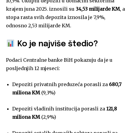
10,5%. Ukupni depoziti u domaćim sektorima
krajem juna 2025. iznosili su
34,53 milijarde KM
, a
stopa rasta svih depozita iznosila je 7,9%,
odnosno 2,53 milijarde KM.
Ko je najviše štedio?
Podaci Centralne banke BiH pokazuju da je u
posljednjih 12 mjeseci:
Depoziti privatnih preduzeća porasli za
680,7
miliona KM
(9,3%)
Depoziti vladinih institucija porasli za
121,8
miliona KM
(2,9%)