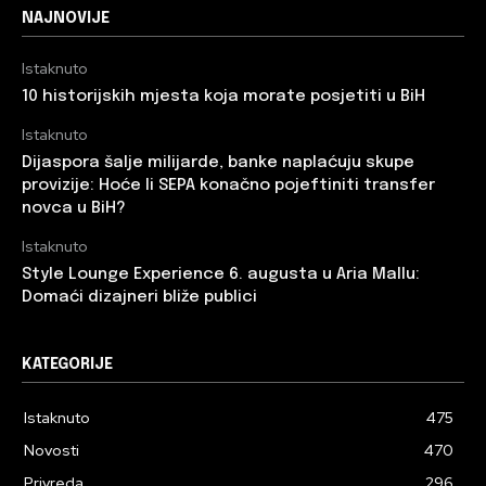
NAJNOVIJE
Istaknuto
10 historijskih mjesta koja morate posjetiti u BiH
Istaknuto
Dijaspora šalje milijarde, banke naplaćuju skupe
provizije: Hoće li SEPA konačno pojeftiniti transfer
novca u BiH?
Istaknuto
Style Lounge Experience 6. augusta u Aria Mallu:
Domaći dizajneri bliže publici
KATEGORIJE
Istaknuto
475
Novosti
470
Privreda
296