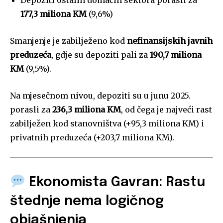
Depoziti ostalih domaćih sektora porasli za
177,3 miliona KM
(9,6%)
Smanjenje je zabilježeno kod
nefinansijskih javnih
preduzeća
, gdje su depoziti pali za
190,7 miliona
KM
(9,5%).
Na mjesečnom nivou, depoziti su u junu 2025.
porasli za
236,3 miliona KM
, od čega je najveći rast
zabilježen kod stanovništva (+95,3 miliona KM) i
privatnih preduzeća (+203,7 miliona KM).
Ekonomista Gavran: Rastu
štednje nema logičnog
objašnjenja