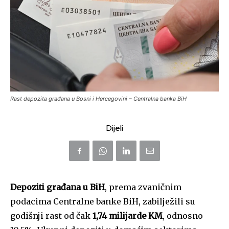
Rast depozita građana u Bosni i Hercegovini – Centralna banka BiH
Dijeli
Depoziti građana u BiH
, prema zvaničnim
podacima Centralne banke BiH, zabilježili su
godišnji rast od čak
1,74 milijarde KM
, odnosno