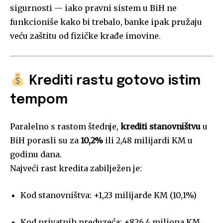
sigurnosti — iako pravni sistem u BiH ne
funkcioniše kako bi trebalo, banke ipak pružaju
veću zaštitu od fizičke krađe imovine.
Krediti rastu gotovo istim
tempom
Paralelno s rastom štednje,
krediti stanovništvu
u
BiH porasli su za
10,2%
ili 2,48 milijardi KM u
godinu dana.
Najveći rast kredita zabilježen je:
Kod stanovništva: +1,23 milijarde KM (10,1%)
Kod privatnih preduzeća: +826,4 miliona KM