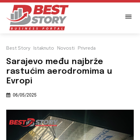
Best Story
Istaknuto
Novosti
Privreda
Sarajevo među najbrže
rastućim aerodromima u
Evropi
06/05/2025