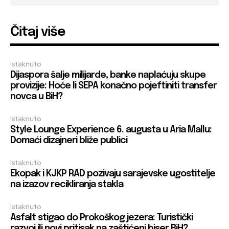
Čitaj više
Istaknuto
Dijaspora šalje milijarde, banke naplaćuju skupe
provizije: Hoće li SEPA konačno pojeftiniti transfer
novca u BiH?
Istaknuto
Style Lounge Experience 6. augusta u Aria Mallu:
Domaći dizajneri bliže publici
Istaknuto
Ekopak i KJKP RAD pozivaju sarajevske ugostitelje
na izazov recikliranja stakla
Istaknuto
Asfalt stigao do Prokoškog jezera: Turistički
razvoj ili novi pritisak na zaštićeni biser BiH?