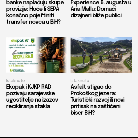
banke naplaćuju skupe
Experience 6. augusta u
provizije: Hoće li SEPA
Aria Mallu: Domaći
konačno pojeftiniti
dizajneri bliže publici
transfer novca u BiH?
Istaknuto
Istaknuto
Ekopak i KJKP RAD
Asfalt stigao do
pozivaju sarajevske
Prokoškog jezera:
ugostitelje na izazov
Turistički razvoj ili novi
recikliranja stakla
pritisak na zaštićeni
biser BiH?