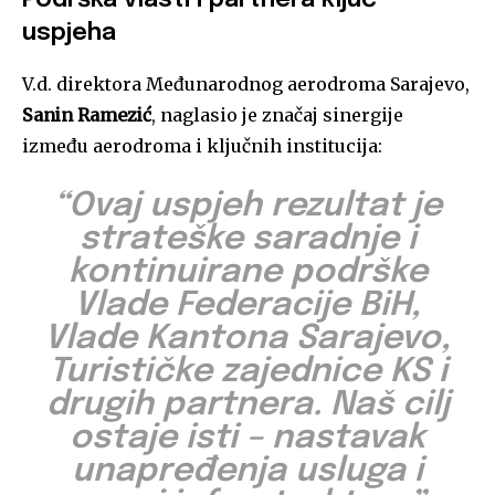
Podrška vlasti i partnera ključ
uspjeha
V.d. direktora Međunarodnog aerodroma Sarajevo,
Sanin Ramezić
, naglasio je značaj sinergije
između aerodroma i ključnih institucija:
“Ovaj uspjeh rezultat je
strateške saradnje i
kontinuirane podrške
Vlade Federacije BiH,
Vlade Kantona Sarajevo,
Turističke zajednice KS i
drugih partnera. Naš cilj
ostaje isti – nastavak
unapređenja usluga i