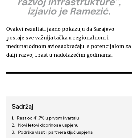
razvoj infrastrukture”,
izjavio je Ramezić.
Ovakvi rezultati jasno pokazuju da Sarajevo
postaje sve važnija tačka u regionalnom i
međunarodnom aviosaobraćaju, s potencijalom za
dalji razvoj i rast u nadolazećim godinama.
Sadržaj
Rast od 41,7% u prvom kvartalu
Novi letovi doprinose uspjehu
Podrška vlasti i partnera ključ uspjeha