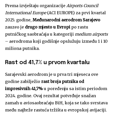
Prema izvještaju organizacije
Airports Council
International Europe
(ACI EUROPE) za prvi kvartal
2025. godine,
Međunarodni aerodrom Sarajevo
zauzeo je
drugo mjesto u Evropi
po rastu
putničkog saobraćaja u kategoriji
medium airports
– aerodroma koji godišnje opslužuju između 1 i 10
miliona putnika.
Rast od 41,7% u prvom kvartalu
Sarajevski aerodrom je u prva tri mjeseca ove
godine zabilježio
rast broja putnika od
impresivnih 41,7%
u poređenju sa istim periodom
2024. godine. Ovaj rezultat potvrđuje snažan
zamah u aviosaobraćaju BiH, koja se tako svrstava
među najbrže rastuća tržišta u evropskoj avijaciji.