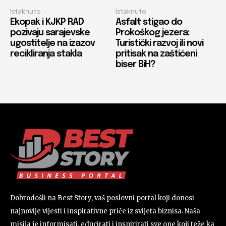
Istaknuto
Istaknuto
Ekopak i KJKP RAD
Asfalt stigao do
pozivaju sarajevske
Prokoškog jezera:
ugostitelje na izazov
Turistički razvoj ili novi
recikliranja stakla
pritisak na zaštićeni
biser BiH?
Dobrodošli na Best Story, vaš poslovni portal koji donosi
najnovije vijesti i inspirativne priče iz svijeta biznisa. Naša
misija je informisati, educirati i inspirirati sve one koji teže ka