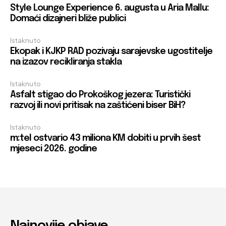
Style Lounge Experience 6. augusta u Aria Mallu:
Domaći dizajneri bliže publici
Istaknuto
Ekopak i KJKP RAD pozivaju sarajevske ugostitelje
na izazov recikliranja stakla
Istaknuto
Asfalt stigao do Prokoškog jezera: Turistički
razvoj ili novi pritisak na zaštićeni biser BiH?
Istaknuto
m:tel ostvario 43 miliona KM dobiti u prvih šest
mjeseci 2026. godine
Najnovije objave