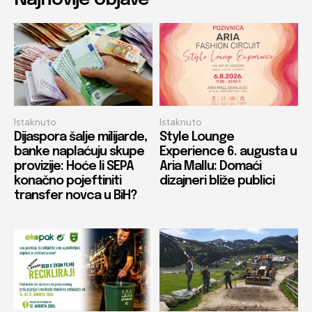
Istaknuto
Istaknuto
Dijaspora šalje milijarde,
Style Lounge
banke naplaćuju skupe
Experience 6. augusta u
provizije: Hoće li SEPA
Aria Mallu: Domaći
konačno pojeftiniti
dizajneri bliže publici
transfer novca u BiH?