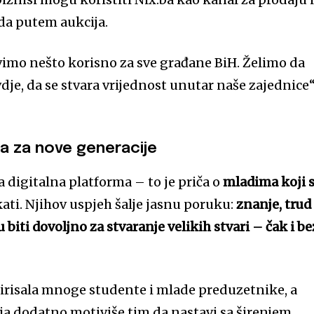
da putem aukcija.
avimo nešto korisno za sve građane BiH. Želimo da
dje, da se stvara vrijednost unutar naše zajednice“
ija za nove generacije
a digitalna platforma – to je priča o
mladima koji 
ekati. Njihov uspjeh šalje jasnu poruku:
znanje, trud 
iti dovoljno za stvaranje velikih stvari – čak i be
spirisala mnoge studente i mlade preduzetnike, a
ja dodatno motiviše tim da nastavi sa širenjem