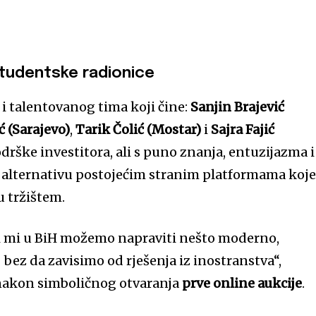
 studentske radionice
 i talentovanog tima koji čine:
Sanjin Brajević
 (Sarajevo)
,
Tarik Čolić (Mostar)
i
Sajra Fajić
odrške investitora, ali s puno znanja, entuzijazma i
ću alternativu postojećim stranim platformama koj
 tržištem.
 i mi u BiH možemo napraviti nešto moderno,
bez da zavisimo od rješenja iz inostranstva“,
 nakon simboličnog otvaranja
prve online aukcije
.