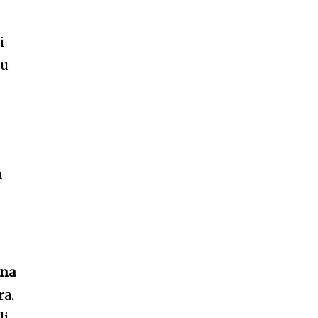
i
su
a
tna
ra.
li