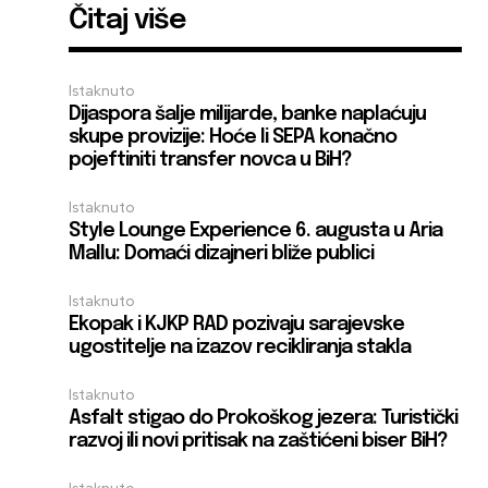
Čitaj više
Istaknuto
Dijaspora šalje milijarde, banke naplaćuju
skupe provizije: Hoće li SEPA konačno
pojeftiniti transfer novca u BiH?
Istaknuto
Style Lounge Experience 6. augusta u Aria
Mallu: Domaći dizajneri bliže publici
Istaknuto
Ekopak i KJKP RAD pozivaju sarajevske
ugostitelje na izazov recikliranja stakla
Istaknuto
Asfalt stigao do Prokoškog jezera: Turistički
razvoj ili novi pritisak na zaštićeni biser BiH?