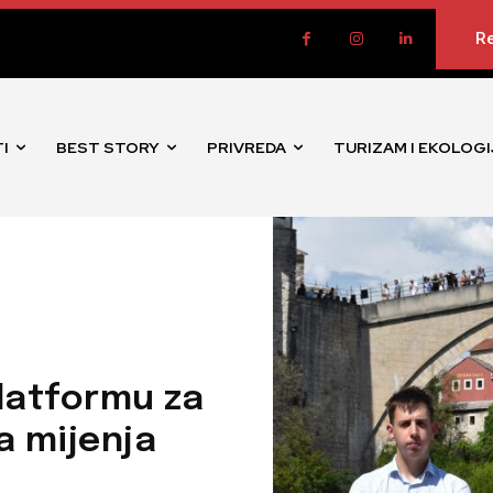
Re
I
BEST STORY
PRIVREDA
TURIZAM I EKOLOGI
latformu za
ba mijenja