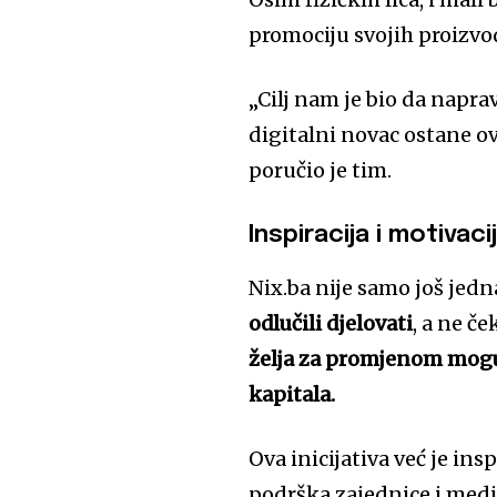
promociju svojih proizvo
„Cilj nam je bio da napr
digitalni novac ostane ov
poručio je tim.
Inspiracija i motivac
Nix.ba nije samo još jedn
odlučili djelovati
, a ne č
želja za promjenom mogu b
kapitala.
Ova inicijativa već je in
podrška zajednice i medi