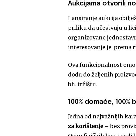
Aukcijama otvorili n
Lansiranje aukcija obilje
priliku da učestvuju u li
organizovane jednostavno
interesovanje je, prema r
Ova funkcionalnost omog
dođu do željenih proizvo
bh. tržištu.
100% domaće, 100% 
Jedna od najvažnijih kara
za korištenje
– bez provi
Osim fizičkih lica, i mali