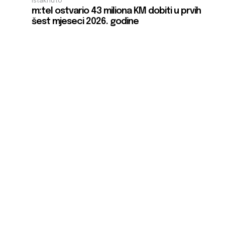
Istaknuto
m:tel ostvario 43 miliona KM dobiti u prvih
šest mjeseci 2026. godine
e