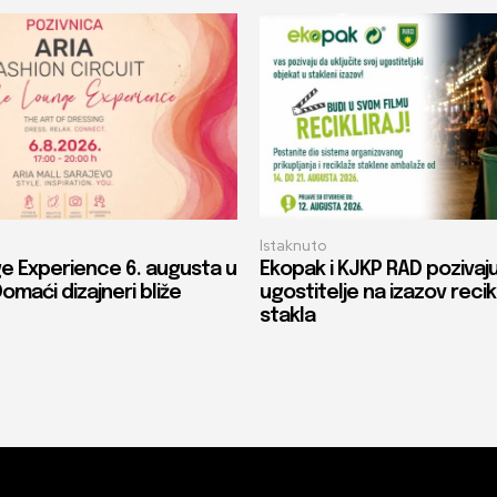
Istaknuto
e Experience 6. augusta u
Ekopak i KJKP RAD pozivaj
Domaći dizajneri bliže
ugostitelje na izazov recik
stakla