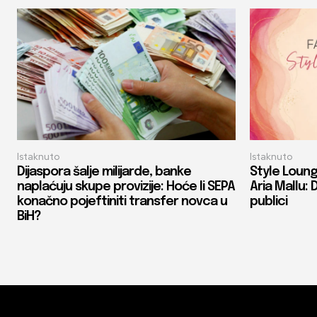
Istaknuto
Istaknuto
Dijaspora šalje milijarde, banke
Style Loung
naplaćuju skupe provizije: Hoće li SEPA
Aria Mallu: 
konačno pojeftiniti transfer novca u
publici
BiH?