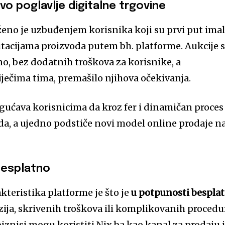
ovo poglavlje digitalne trgovine
ženo je uzbuđenjem korisnika koji su prvi put imal
citacijama proizvoda putem bh. platforme. Aukcije 
, bez dodatnih troškova za korisnike, a
iječima tima, premašilo njihova očekivanja.
ućava korisnicima da kroz fer i dinamičan proces
da, a ujedno podstiče novi model online prodaje n
besplatno
kteristika platforme je što je
u potpunosti bespla
zija, skrivenih troškova ili komplikovanih procedu
 biznisi mogu koristiti Nix.ba kao kanal za prodaju i