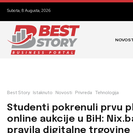
Subota, 8 Augusta, 2026
NOVOST
Best Story
Istaknuto
Novosti
Privreda
Tehnologija
Studenti pokrenuli prvu p
online aukcije u BiH: Nix.
pravila digitalne trgovine