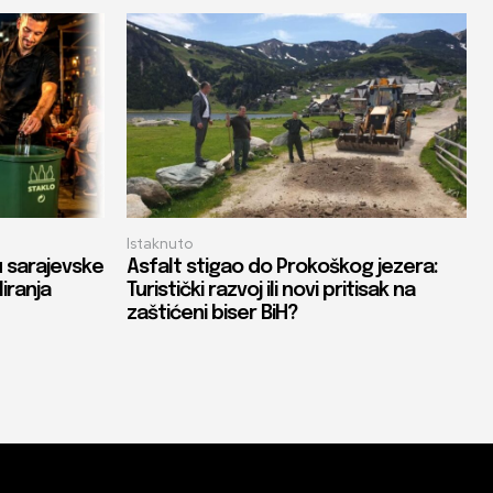
Istaknuto
u sarajevske
Asfalt stigao do Prokoškog jezera:
liranja
Turistički razvoj ili novi pritisak na
zaštićeni biser BiH?