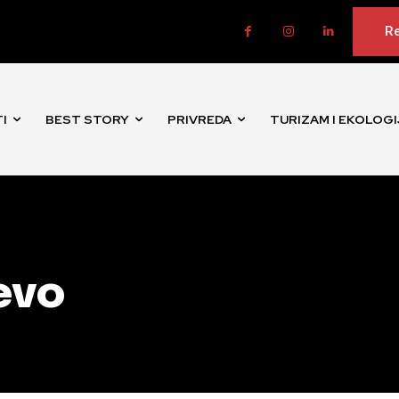
Re
I
BEST STORY
PRIVREDA
TURIZAM I EKOLOGI
evo