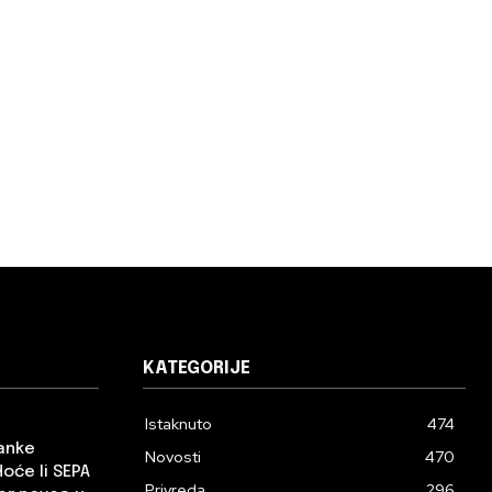
KATEGORIJE
Istaknuto
474
banke
Novosti
470
Hoće li SEPA
Privreda
296