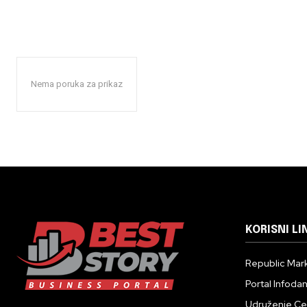
Nema poruka za prikaz
KORISNI LI
Republic Mark
Portal Infoda
Udruženje Cent