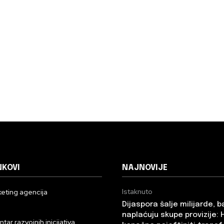
NKOVI
NAJNOVIJE
Istaknuto
eting agencija
Dijaspora šalje milijarde, 
n
naplaćuju skupe provizije: 
ar razvojnih inicijativa