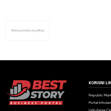
Nema poruka za prikaz
KORISNI LI
Republic Mark
Portal Infoda
Udruženje Cent