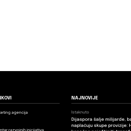
NKOVI
NAJNOVIJE
Istaknuto
eting agencija
Dijaspora šalje milijarde, 
n
naplaćuju skupe provizije: 
ar razvojnih inicijativa