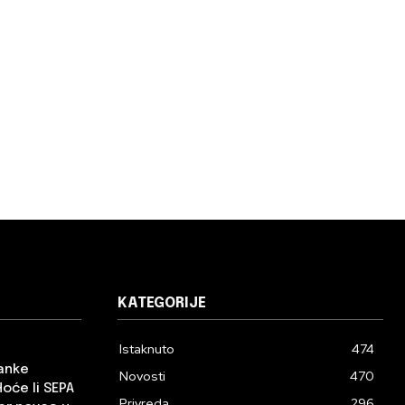
KATEGORIJE
Istaknuto
474
banke
Novosti
470
Hoće li SEPA
Privreda
296