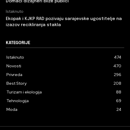
Domaći dizajneri bliže publici
Istaknuto
Ekopak i KJKP RAD pozivaju sarajevske ugostitelje na
izazov recikliranja stakla
KATEGORIJE
Istaknuto
474
Novosti
470
Privreda
296
Best Story
208
Turizam i ekologija
88
Tehnologija
69
Moda
24