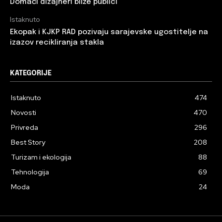
Domaći dizajneri bliže publici
Istaknuto
Ekopak i KJKP RAD pozivaju sarajevske ugostitelje na
izazov recikliranja stakla
KATEGORIJE
Istaknuto
474
Novosti
470
Privreda
296
Best Story
208
Turizam i ekologija
88
Tehnologija
69
Moda
24