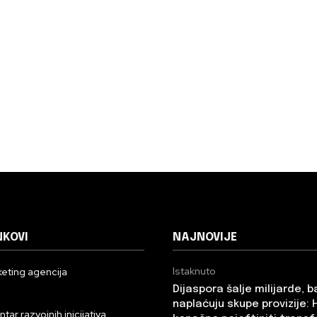
NKOVI
NAJNOVIJE
Istaknuto
eting agencija
Dijaspora šalje milijarde, 
n
naplaćuju skupe provizije: 
ar razvojnih inicijativa