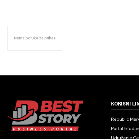
Nema poruka za prikaz
KORISNI LI
Republic Mark
Portal Infoda
Udruženje Cent