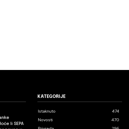
KATEGORIJE
Istaknuto
474
banke
Novosti
470
Hoće li SEPA
Privreda
296