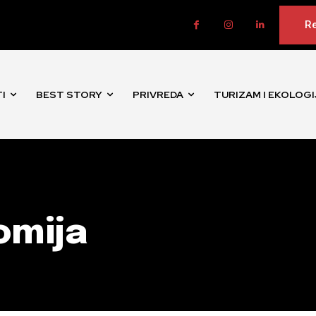
Re
I
BEST STORY
PRIVREDA
TURIZAM I EKOLOGI
omija