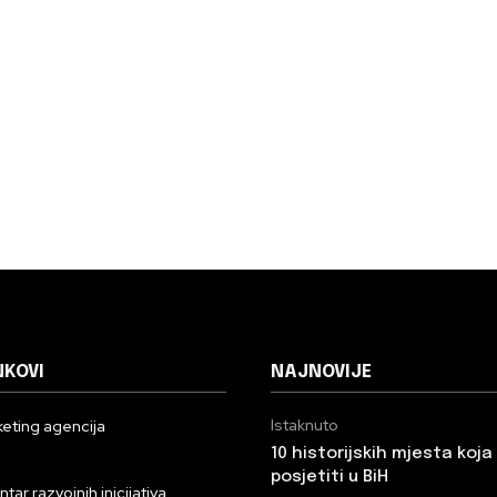
NKOVI
NAJNOVIJE
Istaknuto
eting agencija
10 historijskih mjesta koj
n
posjetiti u BiH
ar razvojnih inicijativa