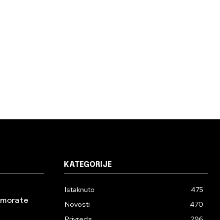
KATEGORIJE
Istaknuto
475
a morate
Novosti
470
Privreda
296