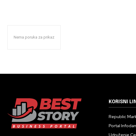
Nema poruka za prikaz
KORISNI LI
Republic Mark
Portal Infoda
Udruženje Cent