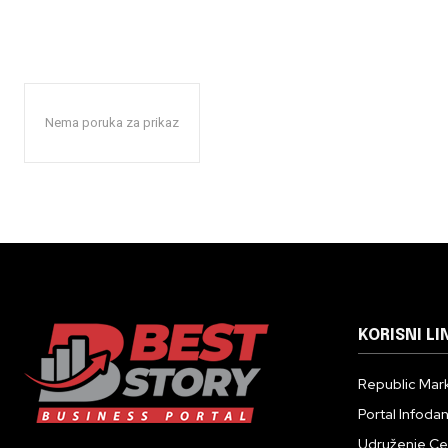
Nema poruka za prikaz
KORISNI LI
Republic Mark
Portal Infoda
Udruženje Cent