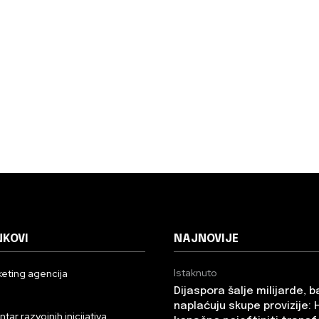
NKOVI
NAJNOVIJE
Istaknuto
eting agencija
Dijaspora šalje milijarde, 
n
naplaćuju skupe provizije: 
ar razvojnih inicijativa