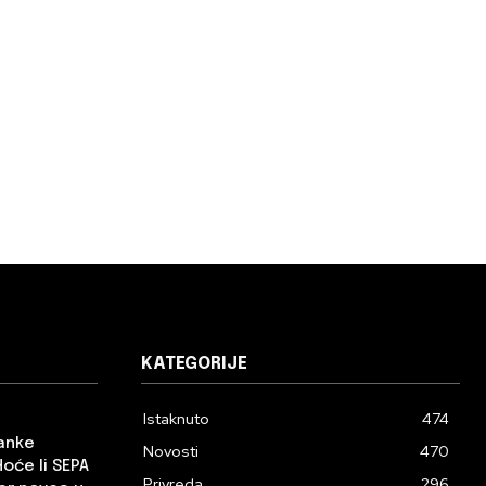
KATEGORIJE
Istaknuto
474
banke
Novosti
470
Hoće li SEPA
Privreda
296