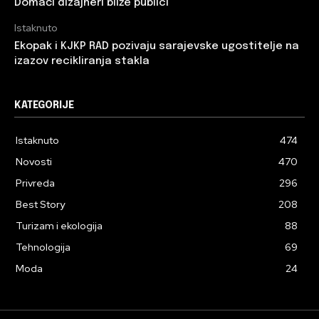
Domaći dizajneri bliže publici
Istaknuto
Ekopak i KJKP RAD pozivaju sarajevske ugostitelje na
izazov recikliranja stakla
KATEGORIJE
Istaknuto
474
Novosti
470
Privreda
296
Best Story
208
Turizam i ekologija
88
Tehnologija
69
Moda
24