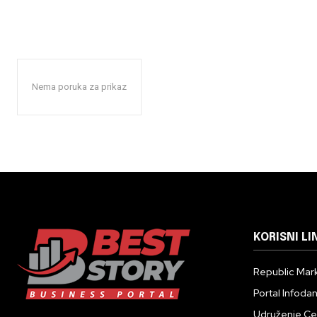
Nema poruka za prikaz
KORISNI LI
Republic Mark
Portal Infoda
Udruženje Cent