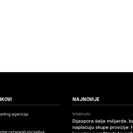
NKOVI
NAJNOVIJE
Istaknuto
eting agencija
Dijaspora šalje milijarde, 
n
naplaćuju skupe provizije: 
ar razvojnih inicijativa