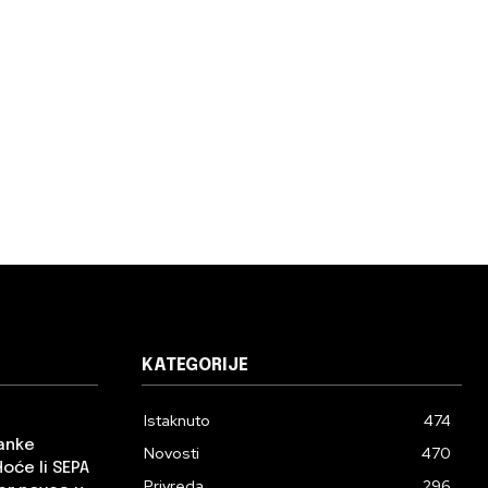
KATEGORIJE
Istaknuto
474
banke
Novosti
470
Hoće li SEPA
Privreda
296