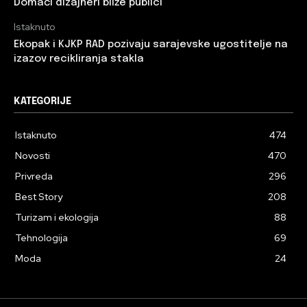
Domaći dizajneri bliže publici
Istaknuto
Ekopak i KJKP RAD pozivaju sarajevske ugostitelje na
izazov recikliranja stakla
KATEGORIJE
Istaknuto
474
Novosti
470
Privreda
296
Best Story
208
Turizam i ekologija
88
Tehnologija
69
Moda
24