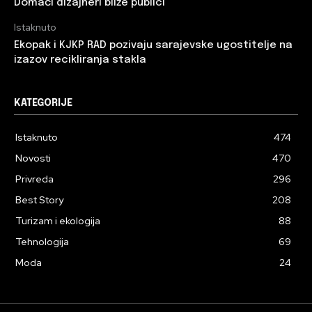
Domaći dizajneri bliže publici
Istaknuto
Ekopak i KJKP RAD pozivaju sarajevske ugostitelje na
izazov recikliranja stakla
KATEGORIJE
Istaknuto
474
Novosti
470
Privreda
296
Best Story
208
Turizam i ekologija
88
Tehnologija
69
Moda
24