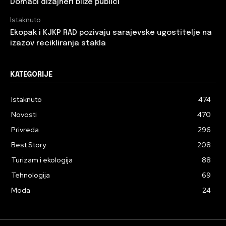
Domaći dizajneri bliže publici
Istaknuto
Ekopak i KJKP RAD pozivaju sarajevske ugostitelje na
izazov recikliranja stakla
KATEGORIJE
Istaknuto
474
Novosti
470
Privreda
296
Best Story
208
Turizam i ekologija
88
Tehnologija
69
Moda
24