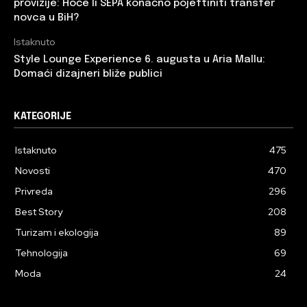
provizije: Hoće li SEPA konačno pojeftiniti transfer
novca u BiH?
Istaknuto
Style Lounge Experience 6. augusta u Aria Mallu:
Domaći dizajneri bliže publici
KATEGORIJE
Istaknuto
475
Novosti
470
Privreda
296
Best Story
208
Turizam i ekologija
89
Tehnologija
69
Moda
24