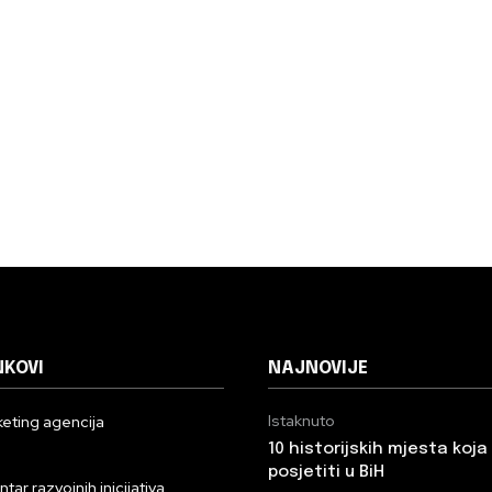
NKOVI
NAJNOVIJE
Istaknuto
eting agencija
10 historijskih mjesta koj
n
posjetiti u BiH
ar razvojnih inicijativa