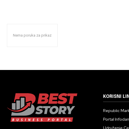
Nema poruka za prikaz
KORISNI LI
Republic Mark
Portal Infoda
Udruženje Cent