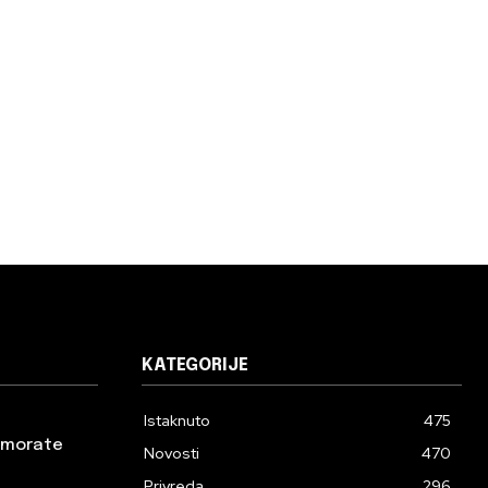
KATEGORIJE
Istaknuto
475
a morate
Novosti
470
Privreda
296