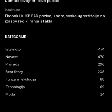
Domaći dizajneri bliže publici
Istaknuto
Ekopak i KJKP RAD pozivaju sarajevske ugostitelje na
izazov recikliranja stakla
KATEGORIJE
Istaknuto
474
Novosti
470
Privreda
296
Best Story
208
Turizam i ekologija
88
Tehnologija
69
Moda
24