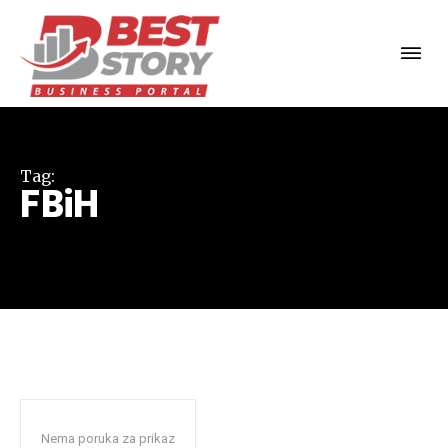
Tag:
FBiH
Nema poruka za prikaz