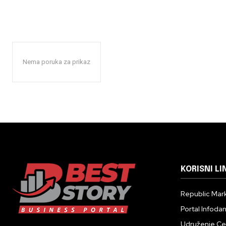
Nema poruka za prikaz
KORISNI LI
Republic Mark
Portal Infoda
Udruženje Cent