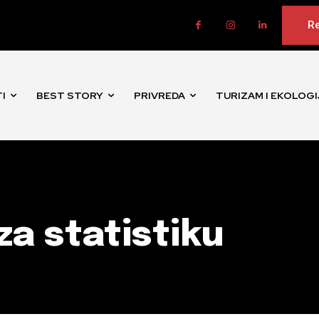
Re
I
BEST STORY
PRIVREDA
TURIZAM I EKOLOGI
za statistiku