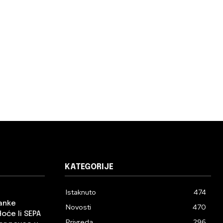
KATEGORIJE
Istaknuto
474
banke
Novosti
470
Hoće li SEPA
Privreda
296