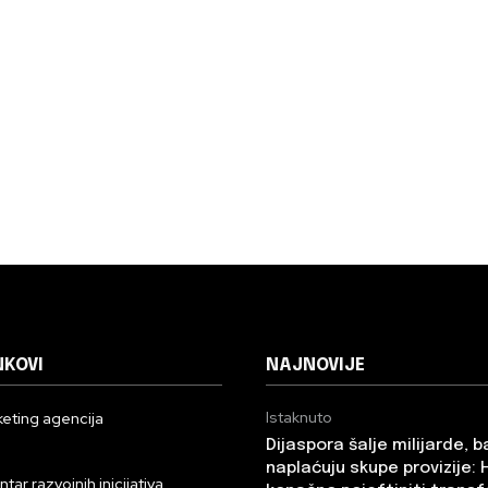
NKOVI
NAJNOVIJE
Istaknuto
eting agencija
Dijaspora šalje milijarde, 
n
naplaćuju skupe provizije: 
ar razvojnih inicijativa