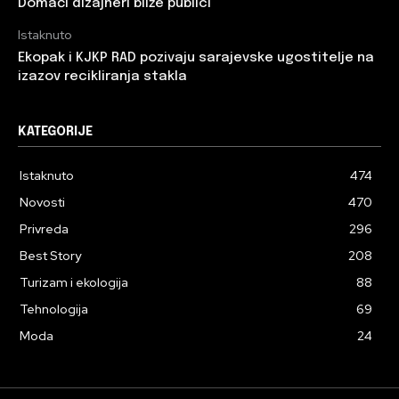
Domaći dizajneri bliže publici
Istaknuto
Ekopak i KJKP RAD pozivaju sarajevske ugostitelje na
izazov recikliranja stakla
KATEGORIJE
Istaknuto
474
Novosti
470
Privreda
296
Best Story
208
Turizam i ekologija
88
Tehnologija
69
Moda
24