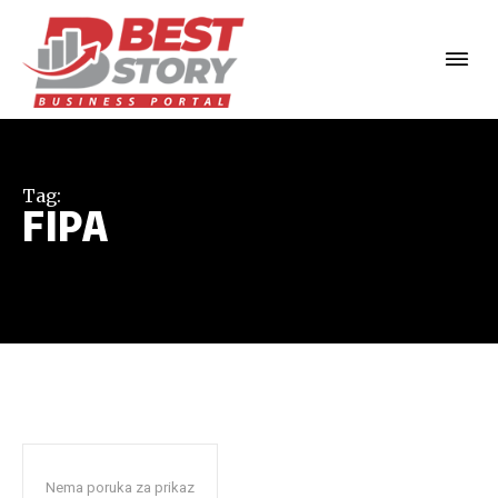
Tag:
FIPA
Nema poruka za prikaz