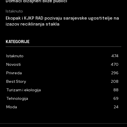
Domaći dizajneri bliže publici
Istaknuto
Ekopak i KJKP RAD pozivaju sarajevske ugostitelje na
izazov recikliranja stakla
KATEGORIJE
Istaknuto
474
Novosti
470
Privreda
296
Best Story
208
Turizam i ekologija
88
Tehnologija
69
Moda
24