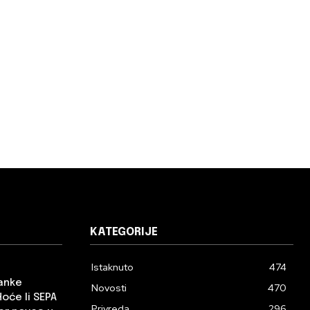
KATEGORIJE
Istaknuto
474
banke
Novosti
470
Hoće li SEPA
Privreda
296