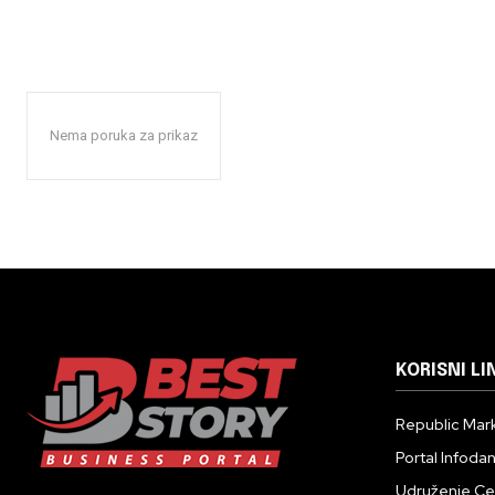
Nema poruka za prikaz
KORISNI LI
Republic Mark
Portal Infoda
Udruženje Cent