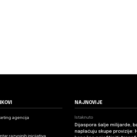
NKOVI
NAJNOVIJE
Istaknuto
eting agencija
Dijaspora šalje milijarde, 
n
naplaćuju skupe provizije: 
ar razvojnih inicijativa