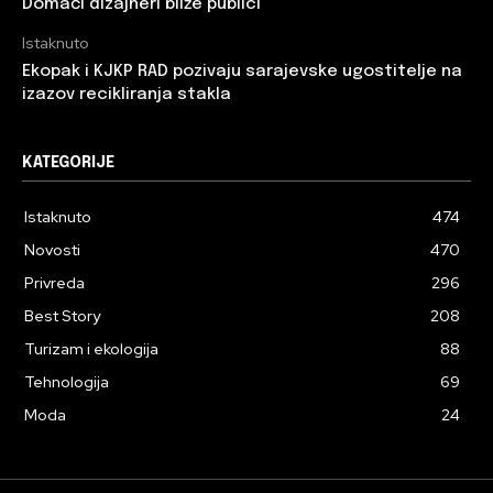
Domaći dizajneri bliže publici
Istaknuto
Ekopak i KJKP RAD pozivaju sarajevske ugostitelje na
izazov recikliranja stakla
KATEGORIJE
Istaknuto
474
Novosti
470
Privreda
296
Best Story
208
Turizam i ekologija
88
Tehnologija
69
Moda
24