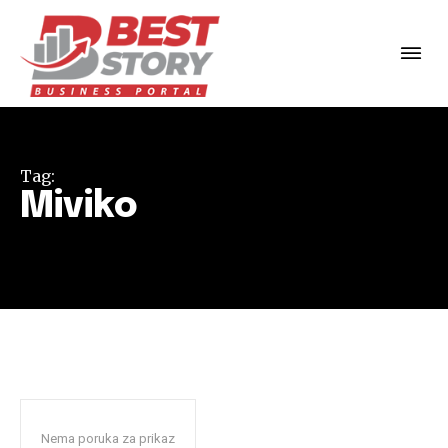
Tag:
Miviko
Nema poruka za prikaz