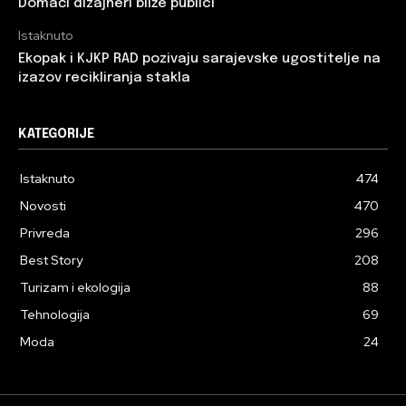
Domaći dizajneri bliže publici
Istaknuto
Ekopak i KJKP RAD pozivaju sarajevske ugostitelje na
izazov recikliranja stakla
KATEGORIJE
Istaknuto
474
Novosti
470
Privreda
296
Best Story
208
Turizam i ekologija
88
Tehnologija
69
Moda
24