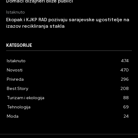
Domaći dizajneri bliže publici
Istaknuto
Ekopak i KJKP RAD pozivaju sarajevske ugostitelje na
izazov recikliranja stakla
KATEGORIJE
Istaknuto
474
Novosti
470
Privreda
296
Best Story
208
Turizam i ekologija
88
Tehnologija
69
Moda
24