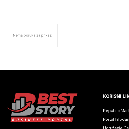
Nema poruka za prikaz
KORISNI LI
Republic Mark
Portal Infoda
Udruženje Cent