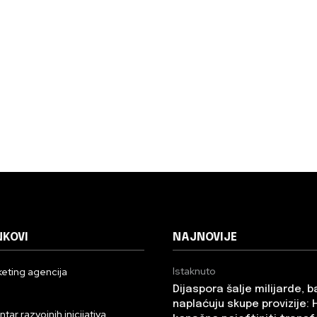
NKOVI
NAJNOVIJE
Istaknuto
eting agencija
Dijaspora šalje milijarde, 
n
naplaćuju skupe provizije: 
ar razvojnih inicijativa