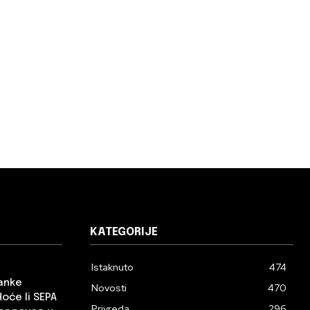
KATEGORIJE
Istaknuto
474
banke
Novosti
470
Hoće li SEPA
Privreda
296