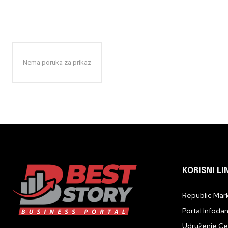
Nema poruka za prikaz
KORISNI LI
Republic Mark
Portal Infoda
Udruženje Cent