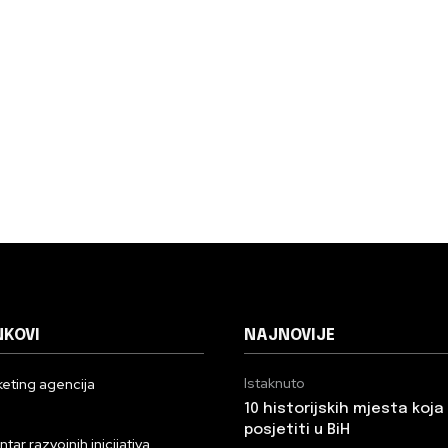
NKOVI
NAJNOVIJE
Istaknuto
eting agencija
10 historijskih mjesta koj
n
posjetiti u BiH
ar razvojnih inicijativa