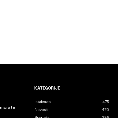
KATEGORIJE
Istaknuto
475
a morate
Novosti
470
Privreda
296