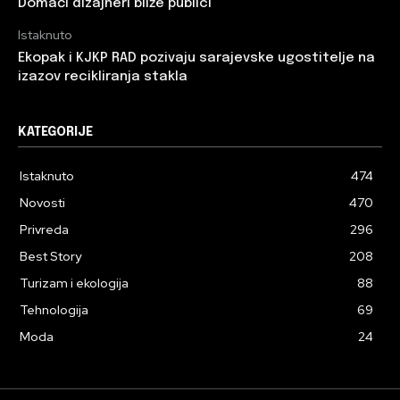
Domaći dizajneri bliže publici
Istaknuto
Ekopak i KJKP RAD pozivaju sarajevske ugostitelje na
izazov recikliranja stakla
KATEGORIJE
Istaknuto
474
Novosti
470
Privreda
296
Best Story
208
Turizam i ekologija
88
Tehnologija
69
Moda
24