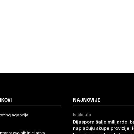
NKOVI
NAJNOVIJE
Istaknuto
eting agencija
Dijaspora šalje milijarde, 
n
naplaćuju skupe provizije: 
ar razvojnih inicijativa