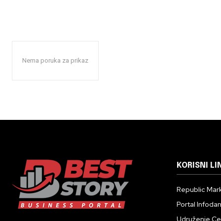
Nema poruka za prikaz
KORISNI LI
Republic Mark
Portal Infoda
Udruženje Cent