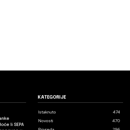
KATEGORIJE
Istaknuto
474
banke
Novosti
470
Hoće li SEPA
Privreda
296