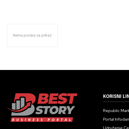
Nema poruka za prikaz
KORISNI LI
Republic Mark
Portal Infoda
Udruženje Cent