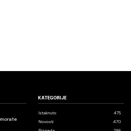
KATEGORIJE
Istaknuto
475
a morate
Novosti
470
Privreda
296