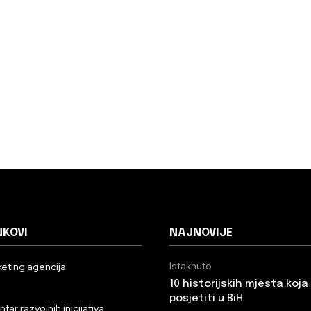
NKOVI
NAJNOVIJE
Istaknuto
eting agencija
10 historijskih mjesta koj
n
posjetiti u BiH
ar razvojnih inicijativa