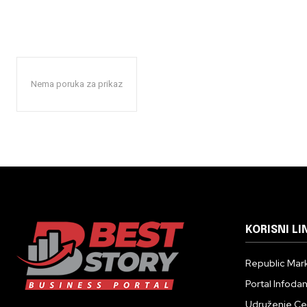
Nema poruka za prikaz
KORISNI LI
Republic Mark
Portal Infoda
Udruženje Cent