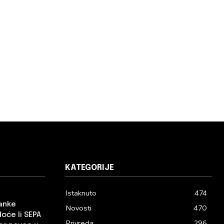
KATEGORIJE
Istaknuto
474
banke
Novosti
470
Hoće li SEPA
Privreda
296