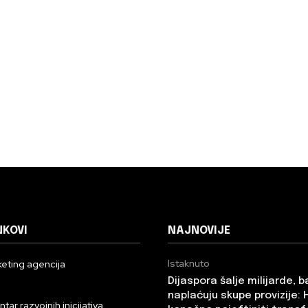
NKOVI
NAJNOVIJE
Istaknuto
eting agencija
Dijaspora šalje milijarde, 
n
naplaćuju skupe provizije: 
ar razvojnih inicijativa