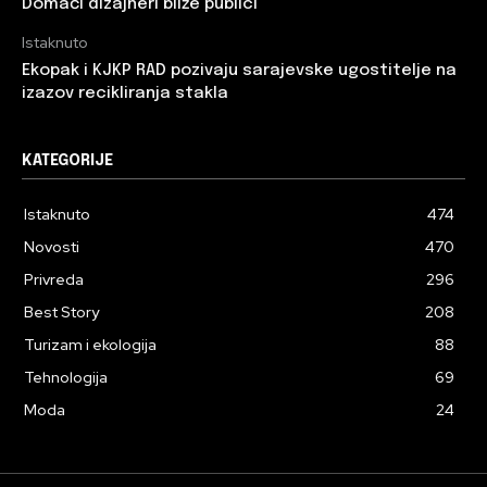
Domaći dizajneri bliže publici
Istaknuto
Ekopak i KJKP RAD pozivaju sarajevske ugostitelje na
izazov recikliranja stakla
KATEGORIJE
Istaknuto
474
Novosti
470
Privreda
296
Best Story
208
Turizam i ekologija
88
Tehnologija
69
Moda
24