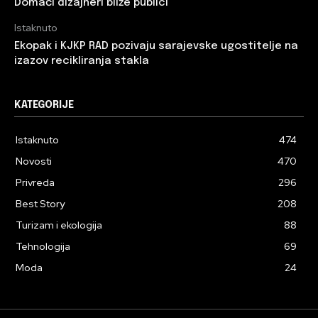
Domaći dizajneri bliže publici
Istaknuto
Ekopak i KJKP RAD pozivaju sarajevske ugostitelje na
izazov recikliranja stakla
KATEGORIJE
Istaknuto
474
Novosti
470
Privreda
296
Best Story
208
Turizam i ekologija
88
Tehnologija
69
Moda
24