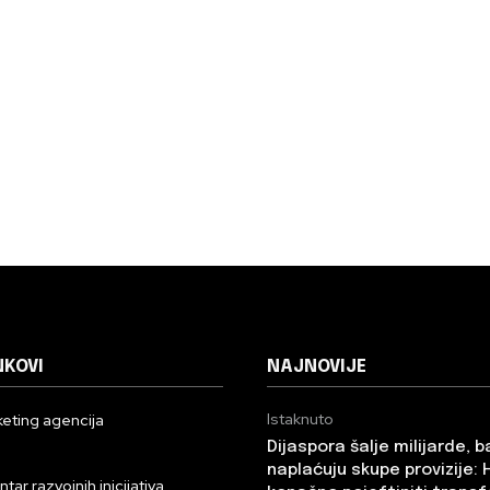
NKOVI
NAJNOVIJE
Istaknuto
eting agencija
Dijaspora šalje milijarde, 
n
naplaćuju skupe provizije: 
ar razvojnih inicijativa