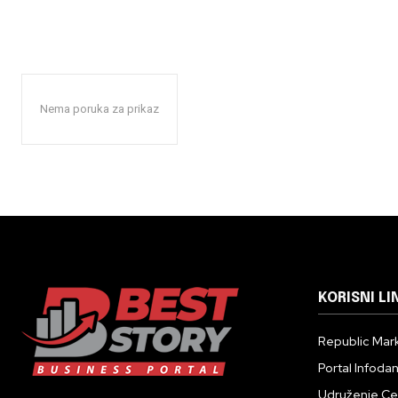
Nema poruka za prikaz
KORISNI LI
Republic Mark
Portal Infoda
Udruženje Cent