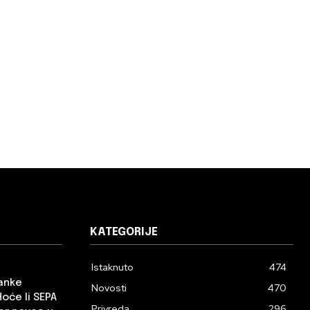
KATEGORIJE
Istaknuto
474
banke
Novosti
470
Hoće li SEPA
Privreda
296