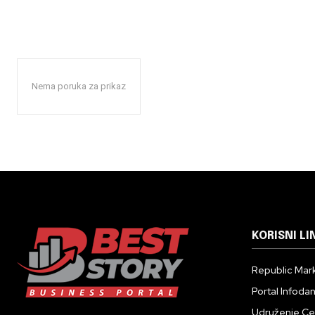
Nema poruka za prikaz
KORISNI LI
Republic Mark
Portal Infoda
Udruženje Cent