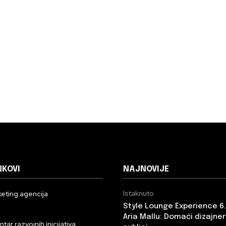
NKOVI
NAJNOVIJE
Istaknuto
eting agencija
Style Lounge Experience 6
n
Aria Mallu: Domaći dizajneri
ar razvojnih inicijativa