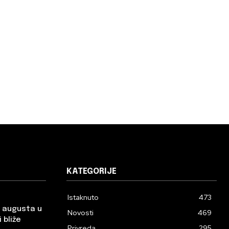
KATEGORIJE
Istaknuto
473
. augusta u
Novosti
469
 bliže
Privreda
295