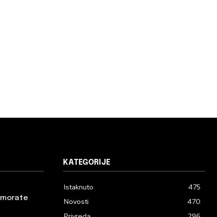
KATEGORIJE
Istaknuto
475
a morate
Novosti
470
Privreda
296