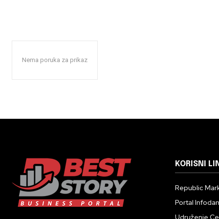
Nema poruka za prikaz
KORISNI LI
Republic Mark
Portal Infoda
Udruženje Cent