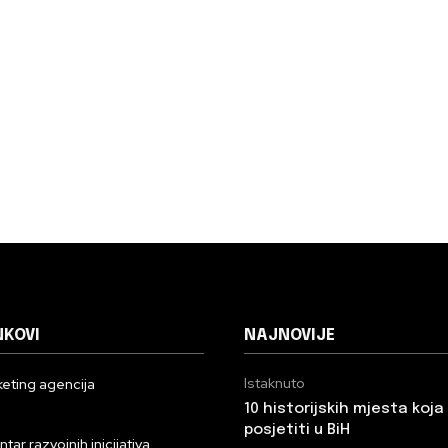
NKOVI
NAJNOVIJE
Istaknuto
eting agencija
10 historijskih mjesta koj
n
posjetiti u BiH
ar razvojnih inicijativa